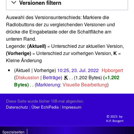
Versionen filtern
Auswahl des Versionsunterschieds: Markiere die
Radiobuttons der zu vergleichenden Versionen und
drücke die Eingabetaste oder die Schaltfläche am
unteren Rand.
Legende:
(Aktuell)
= Unterschied zur aktuellen Version,
(Vorherige)
= Unterschied zur vorherigen Version,
K
=
Kleine Änderung
2
Aktuell
Vorherige
10:25, 23. Jul. 2022
‎
Hpborgert
3
Diskussion
Beiträge
‎
K
1.202 Bytes
+1.202
.
Bytes
‎
Markierung
:
Visuelle Bearbeitung
J
K
u
e
l
Diese Seite wurde bisher 108-mal abgerufen.
i
i
Datenschutz
Über EchiPedia
Impressum
n
2
0
e
2
B
2
Spezialseiten