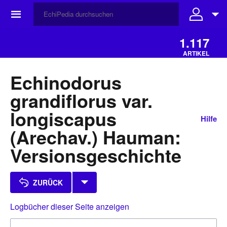
☰
1.117
ARTIKEL
Echinodorus
grandiflorus var.
longiscapus
Hilfe
(Arechav.) Hauman:
Versionsgeschichte
ZURÜCK
Logbücher dieser Seite anzeigen