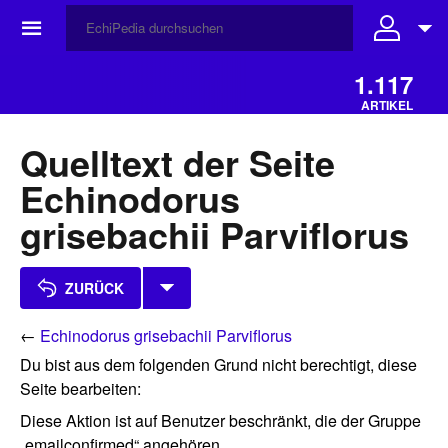
☰
1.117
ARTIKEL
Quelltext der Seite
Echinodorus
grisebachii Parviflorus
ZURÜCK
←
Echinodorus grisebachii Parviflorus
Du bist aus dem folgenden Grund nicht berechtigt, diese
Seite bearbeiten:
Diese Aktion ist auf Benutzer beschränkt, die der Gruppe
„emailconfirmed“ angehören.