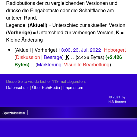
Radiobuttons der zu vergleichenden Versionen und
drücke die Eingabetaste oder die Schaltfläche am
unteren Rand.
Legende:
(Aktuell)
= Unterschied zur aktuellen Version,
(Vorherige)
= Unterschied zur vorherigen Version,
K
=
Kleine Änderung
2
Aktuell
Vorherige
13:03, 23. Jul. 2022
‎
Hpborgert
3
Diskussion
Beiträge
‎
K
2.426 Bytes
+2.426
.
Bytes
‎
Markierung
:
Visuelle Bearbeitung
J
K
u
e
l
Diese Seite wurde bisher 119-mal abgerufen.
i
i
Datenschutz
Über EchiPedia
Impressum
n
2
0
e
2
B
2
Spezialseiten
e
a
r