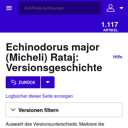
☰
1.117
ARTIKEL
Echinodorus major
(Micheli) Rataj:
Hilfe
Versionsgeschichte
ZURÜCK
Logbücher dieser Seite anzeigen
Versionen filtern
Auswahl des Versionsunterschieds: Markiere die