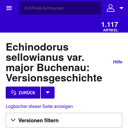
☰
1.117
ARTIKEL
Echinodorus
sellowianus var.
Hilfe
major Buchenau:
Versionsgeschichte
ZURÜCK
Logbücher dieser Seite anzeigen
Versionen filtern