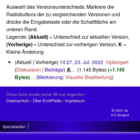
Auswahl des Versionsunterschieds: Markiere die
Radiobuttons der zu vergleichenden Versionen und
drücke die Eingabetaste oder die Schaltfläche am
unteren Rand.
Legende:
(Aktuell)
= Unterschied zur aktuellen Version,
(Vorherige)
= Unterschied zur vorherigen Version,
K
=
Kleine Änderung
2
Aktuell
Vorherige
10:27, 23. Jul. 2022
‎
Hpborgert
3
Diskussion
Beiträge
‎
K
1.145 Bytes
+1.145
.
Bytes
‎
Markierung
:
Visuelle Bearbeitung
J
K
u
e
l
Diese Seite wurde bisher 96-mal abgerufen.
i
i
Datenschutz
Über EchiPedia
Impressum
n
2
0
e
2
B
2
Spezialseiten
e
a