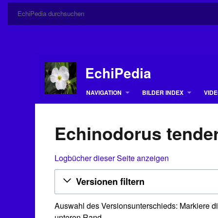
EchiPedia
NAVIGATION
BILDER INDEX
VIDE
Echinodorus tender
Logbücher dieser Seite anzeigen
Versionen filtern
Auswahl des Versionsunterschieds: Markiere di
unteren Rand.