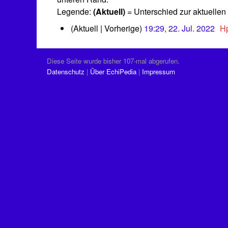
Legende:
(Aktuell)
= Unterschied zur aktuellen
2
Aktuell
Vorherige
19:29, 22. Jul. 2022
‎
Hp
2
K
.
e
J
Diese Seite wurde bisher 107-mal abgerufen.
i
u
Datenschutz
Über EchiPedia
Impressum
n
l
e
i
B
2
0
e
2
a
2
r
b
e
i
t
u
n
g