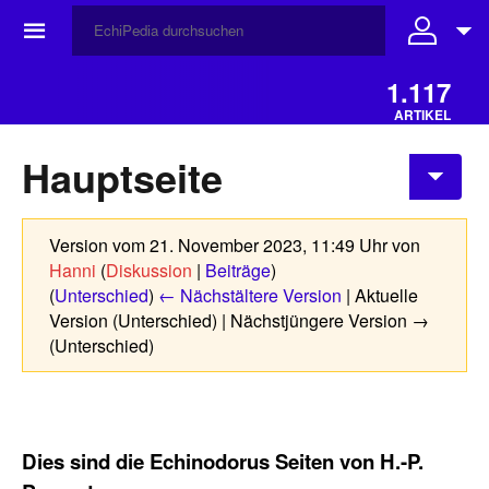
☰
1.117
ARTIKEL
Hauptseite
Version vom 21. November 2023, 11:49 Uhr von
Hanni
(
Diskussion
|
Beiträge
)
(
Unterschied
)
← Nächstältere Version
| Aktuelle
Version (Unterschied) | Nächstjüngere Version →
(Unterschied)
Dies sind die Echinodorus Seiten von H.-P.