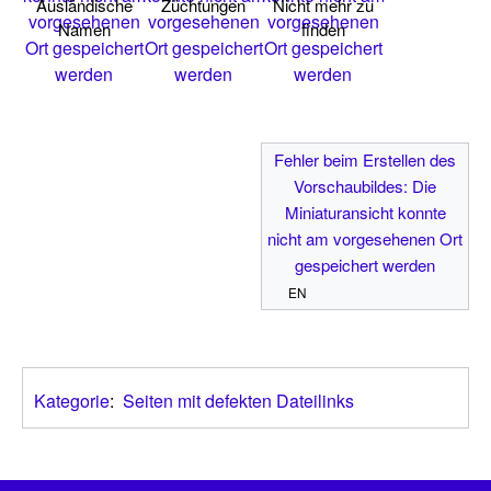
Ausländische
Züchtungen
Nicht mehr zu
vorgesehenen
vorgesehenen
vorgesehenen
Namen
finden
Ort gespeichert
Ort gespeichert
Ort gespeichert
werden
werden
werden
Fehler beim Erstellen des
Vorschaubildes: Die
Miniaturansicht konnte
nicht am vorgesehenen Ort
gespeichert werden
EN
Kategorie
:
Seiten mit defekten Dateilinks