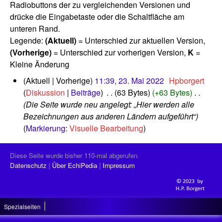
Radiobuttons der zu vergleichenden Versionen und
drücke die Eingabetaste oder die Schaltfläche am
unteren Rand.
Legende:
(Aktuell)
= Unterschied zur aktuellen Version,
(Vorherige)
= Unterschied zur vorherigen Version,
K
=
Kleine Änderung
2
Aktuell
Vorherige
11:39, 23. Mai 2022
‎
Hpborgert
3
Diskussion
Beiträge
‎
63 Bytes
+63 Bytes
‎
.
Die Seite wurde neu angelegt: „Hier werden alle
M
Bezeichnungen aus anderen Ländern aufgeführt“
a
Markierung
:
Visuelle Bearbeitung
i
2
0
Diese Seite wurde bisher 110-mal abgerufen.
2
Datenschutz
Über EchiPedia
Impressum
2
Spezialseiten