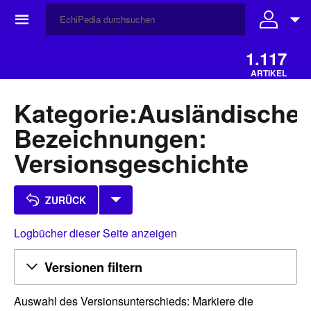
☰
1.117
ARTIKEL
Kategorie:Ausländische
Bezeichnungen:
Versionsgeschichte
ZURÜCK
Logbücher dieser Seite anzeigen
Versionen filtern
Auswahl des Versionsunterschieds: Markiere die