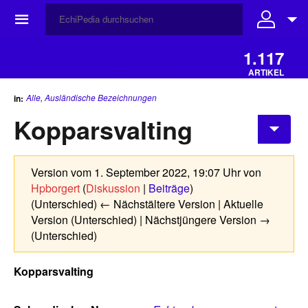
☰
1.117
ARTIKEL
Alle
,
Ausländische Bezeichnungen
in:
Kopparsvalting
Version vom 1. September 2022, 19:07 Uhr von
Hpborgert
(
Diskussion
|
Beiträge
)
(Unterschied) ← Nächstältere Version | Aktuelle
Version (Unterschied) | Nächstjüngere Version →
(Unterschied)
Kopparsvalting