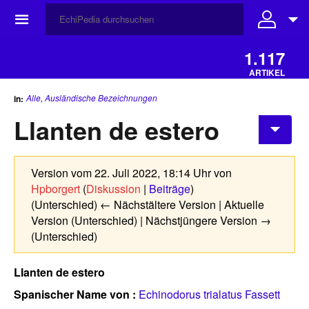
☰
1.117
ARTIKEL
Alle
,
Ausländische Bezeichnungen
in:
Llanten de estero
Version vom 22. Juli 2022, 18:14 Uhr von
Hpborgert
(
Diskussion
|
Beiträge
)
(Unterschied) ← Nächstältere Version | Aktuelle
Version (Unterschied) | Nächstjüngere Version →
(Unterschied)
Llanten de estero
Spanischer
Name von :
Echinodorus trialatus Fassett