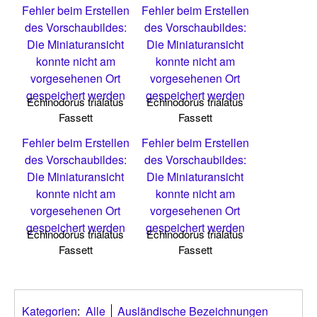
Fehler beim Erstellen
Fehler beim Erstellen
des Vorschaubildes:
des Vorschaubildes:
Die Miniaturansicht
Die Miniaturansicht
konnte nicht am
konnte nicht am
vorgesehenen Ort
vorgesehenen Ort
gespeichert werden
gespeichert werden
Echinodorus trialatus
Echinodorus trialatus
Fassett
Fassett
Fehler beim Erstellen
Fehler beim Erstellen
des Vorschaubildes:
des Vorschaubildes:
Die Miniaturansicht
Die Miniaturansicht
konnte nicht am
konnte nicht am
vorgesehenen Ort
vorgesehenen Ort
gespeichert werden
gespeichert werden
Echinodorus trialatus
Echinodorus trialatus
Fassett
Fassett
Kategorien
:
Alle
Ausländische Bezeichnungen