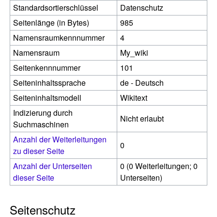
Standardsortierschlüssel
Datenschutz
Seitenlänge (in Bytes)
985
Namensraumkennnummer
4
Namensraum
My_wiki
Seitenkennnummer
101
Seiteninhaltssprache
de - Deutsch
Seiteninhaltsmodell
Wikitext
Indizierung durch
Nicht erlaubt
Suchmaschinen
Anzahl der Weiterleitungen
0
zu dieser Seite
Anzahl der Unterseiten
0 (0 Weiterleitungen; 0
dieser Seite
Unterseiten)
Seitenschutz