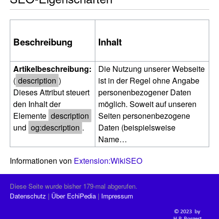
Beschreibung
Inhalt
Artikelbeschreibung:
Die Nutzung unserer Webseite
(
description
)
ist in der Regel ohne Angabe
Dieses Attribut steuert
personenbezogener Daten
den Inhalt der
möglich. Soweit auf unseren
Elemente
description
Seiten personenbezogene
und
og:description
.
Daten (beispielsweise
Name…
Informationen von
Extension:WikiSEO
Diese Seite wurde bisher 179-mal abgerufen.
Datenschutz
Über EchiPedia
Impressum