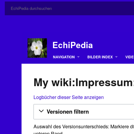
EchiPedia
NAVIGATION
BILDER INDEX
VIDE
My wiki:Impressum
Logbücher dieser Seite anzeigen
Versionen filtern
Auswahl des Versionsunterschieds: Markiere di
unteren Rand.