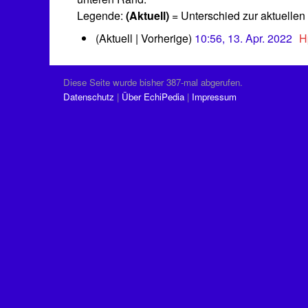
Legende:
(Aktuell)
= Unterschied zur aktuellen
1
Aktuell
Vorherige
10:56, 13. Apr. 2022
‎
H
3
K
.
e
A
Diese Seite wurde bisher 387-mal abgerufen.
i
p
Datenschutz
Über EchiPedia
Impressum
n
r
e
i
B
l
2
e
0
a
2
r
2
b
e
i
t
u
n
g