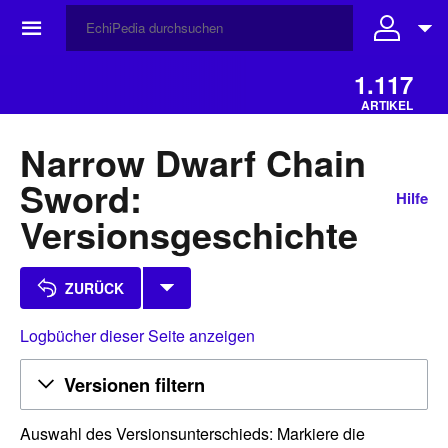
☰
1.117
ARTIKEL
Narrow Dwarf Chain
Sword:
Hilfe
Versionsgeschichte
ZURÜCK
Logbücher dieser Seite anzeigen
Versionen filtern
Auswahl des Versionsunterschieds: Markiere die