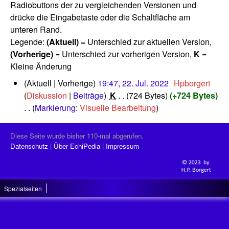
Radiobuttons der zu vergleichenden Versionen und
drücke die Eingabetaste oder die Schaltfläche am
unteren Rand.
Legende:
(Aktuell)
= Unterschied zur aktuellen Version,
(Vorherige)
= Unterschied zur vorherigen Version,
K
=
Kleine Änderung
2
Aktuell
Vorherige
19:47, 22. Jul. 2022
‎
Hpborgert
2
Diskussion
Beiträge
‎
K
724 Bytes
+724 Bytes
.
Markierung
:
Visuelle Bearbeitung
J
K
u
e
l
Diese Seite wurde bisher 110-mal abgerufen.
i
i
Datenschutz
Über EchiPedia
Impressum
n
2
0
e
2
B
2
Spezialseiten
e
a
r