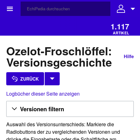
☰
1.117
ARTIKEL
Ozelot-Froschlöffel:
Hilfe
Versionsgeschichte
ZURÜCK
Logbücher dieser Seite anzeigen
Versionen filtern
Auswahl des Versionsunterschieds: Markiere die
Radiobuttons der zu vergleichenden Versionen und
drücke die Eingabetaste oder die Schaltfläche am