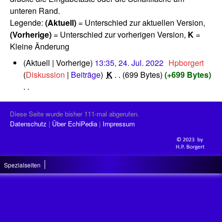
unteren Rand.
Legende:
(Aktuell)
= Unterschied zur aktuellen Version,
(Vorherige)
= Unterschied zur vorherigen Version,
K
=
Kleine Änderung
2
Aktuell
Vorherige
13:35, 24. Jul. 2022
‎
Hpborgert
4
Diskussion
Beiträge
‎
K
699 Bytes
+699 Bytes
.
J
K
u
e
l
Diese Seite wurde bisher 111-mal abgerufen.
i
i
Datenschutz
Über EchiPedia
Impressum
n
2
0
e
2
B
2
Spezialseiten
e
a
r
b
e