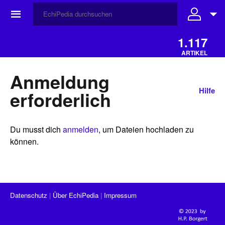
☰
1.117
ARTIKEL
Anmeldung
Hilfe
erforderlich
Du musst dich
anmelden
, um Dateien hochladen zu
können.
Datenschutz
Über EchiPedia
Impressum