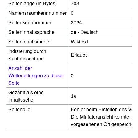
Seitenlänge (in Bytes)
703
Namensraumkennnummer
0
Seitenkennnummer
2724
Seiteninhaltssprache
de - Deutsch
Seiteninhaltsmodell
Wikitext
Indizierung durch
Erlaubt
Suchmaschinen
Anzahl der
Weiterleitungen zu dieser
0
Seite
Gezählt als eine
Ja
Inhaltsseite
Seitenbild
Fehler beim Erstellen des Vor
Die Miniaturansicht konnte nic
vorgesehenen Ort gespeichert