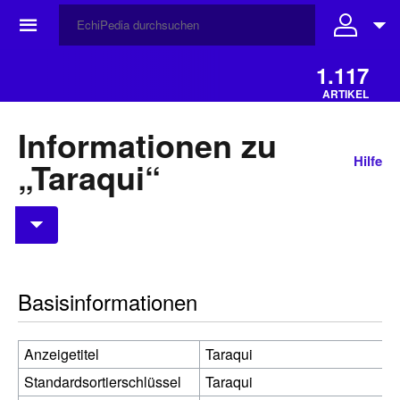
☰
1.117
ARTIKEL
Informationen zu
Hilfe
„Taraqui“
Basisinformationen
Anzeigetitel
Taraqui
Standardsortierschlüssel
Taraqui