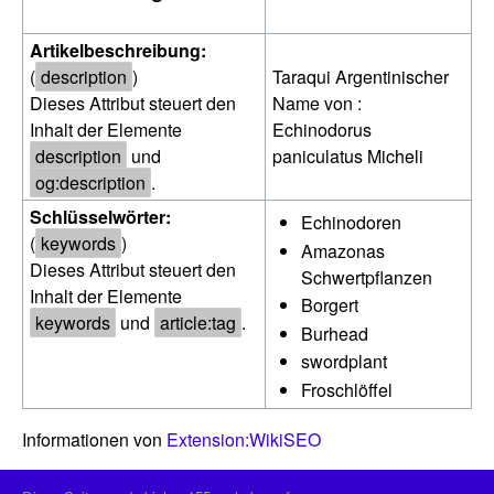
Artikelbeschreibung:
(
description
)
Taraqui Argentinischer
Dieses Attribut steuert den
Name von :
Inhalt der Elemente
Echinodorus
description
und
paniculatus Micheli
og:description
.
Schlüsselwörter:
Echinodoren
(
keywords
)
Amazonas
Dieses Attribut steuert den
Schwertpflanzen
Inhalt der Elemente
Borgert
keywords
und
article:tag
.
Burhead
swordplant
Froschlöffel
Informationen von
Extension:WikiSEO