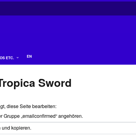
EN
OS ETC.
 Tropica Sword
gt, diese Seite bearbeiten:
der Gruppe „emailconfirmed“ angehören.
n und kopieren.