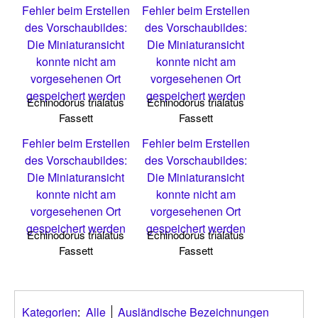
Fehler beim Erstellen
Fehler beim Erstellen
des Vorschaubildes:
des Vorschaubildes:
Die Miniaturansicht
Die Miniaturansicht
konnte nicht am
konnte nicht am
vorgesehenen Ort
vorgesehenen Ort
gespeichert werden
gespeichert werden
Echinodorus trialatus
Echinodorus trialatus
Fassett
Fassett
Fehler beim Erstellen
Fehler beim Erstellen
des Vorschaubildes:
des Vorschaubildes:
Die Miniaturansicht
Die Miniaturansicht
konnte nicht am
konnte nicht am
vorgesehenen Ort
vorgesehenen Ort
gespeichert werden
gespeichert werden
Echinodorus trialatus
Echinodorus trialatus
Fassett
Fassett
Kategorien
:
Alle
Ausländische Bezeichnungen