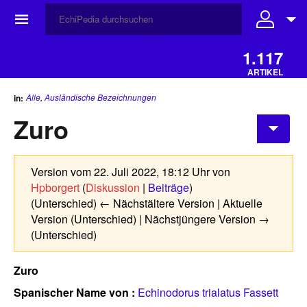
☰
1.117
ARTIKEL
Alle
,
Ausländische Bezeichnungen
in:
Zuro
Version vom 22. Juli 2022, 18:12 Uhr von
Hpborgert
(
Diskussion
|
Beiträge
)
(Unterschied) ← Nächstältere Version | Aktuelle
Version (Unterschied) | Nächstjüngere Version →
(Unterschied)
Zuro
Spanischer
Name von :
Echinodorus trialatus Fassett