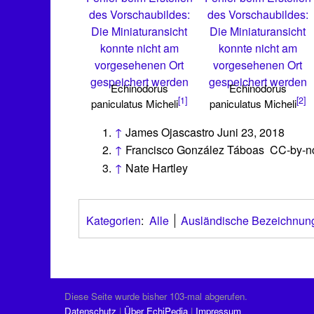
des Vorschaubildes:
des Vorschaubildes:
Die Miniaturansicht
Die Miniaturansicht
konnte nicht am
konnte nicht am
vorgesehenen Ort
vorgesehenen Ort
gespeichert werden
gespeichert werden
Echinodorus
Echinodorus
[1]
[2]
paniculatus Micheli
paniculatus Micheli
↑
James Ojascastro Juni 23, 2018
↑
Francisco González Táboas CC-by-nc
↑
Nate Hartley
Kategorien
:
Alle
Ausländische Bezeichnun
Diese Seite wurde bisher 103-mal abgerufen.
Datenschutz
Über EchiPedia
Impressum