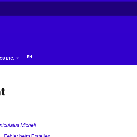
EN
OS ETC.
t
iculatus Micheli
Fehler beim Erstellen