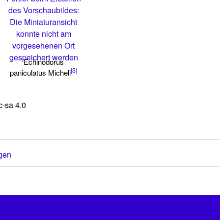
des Vorschaubildes:
Die Miniaturansicht
konnte nicht am
vorgesehenen Ort
gespeichert werden
Echinodorus
[3]
paniculatus Micheli
-sa 4.0
gen