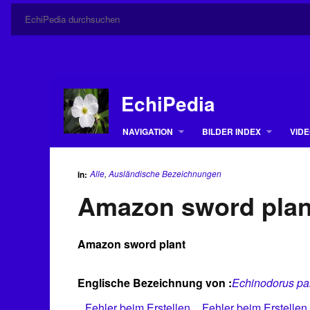
EchiPedia
NAVIGATION
BILDER INDEX
VIDE
Alle
,
Ausländische Bezeichnungen
in:
Amazon sword plan
Amazon sword plant
Englische Bezeichnung von :
Echinodorus pan
Fehler beim Erstellen
Fehler beim Erstellen