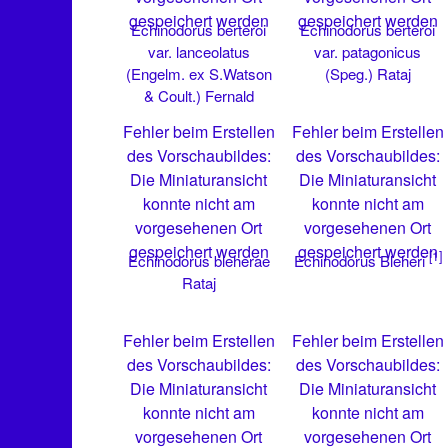
gespeichert werden
gespeichert werden
Echinodorus berteroi
Echinodorus berteroi
var. lanceolatus
var. patagonicus
(Engelm. ex S.Watson
(Speg.) Rataj
& Coult.) Fernald
Fehler beim Erstellen
Fehler beim Erstellen
des Vorschaubildes:
des Vorschaubildes:
Die Miniaturansicht
Die Miniaturansicht
konnte nicht am
konnte nicht am
vorgesehenen Ort
vorgesehenen Ort
gespeichert werden
gespeichert werden
[1]
Echinodorus bleherae
Echinodorus Bleheri
Rataj
Fehler beim Erstellen
Fehler beim Erstellen
des Vorschaubildes:
des Vorschaubildes:
Die Miniaturansicht
Die Miniaturansicht
konnte nicht am
konnte nicht am
vorgesehenen Ort
vorgesehenen Ort