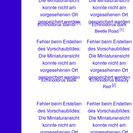
Die Miniaturansicht
Die Miniaturansicht
konnte nicht am
konnte nicht am
vorgesehenen Ort
vorgesehenen Ort
gespeichert werden
gespeichert werden
[1]
Echinodorus Bark
Echinodorus Bambi
[1]
Beetle Road
Fehler beim Erstellen
Fehler beim Erstellen
des Vorschaubildes:
des Vorschaubildes:
Die Miniaturansicht
Die Miniaturansicht
konnte nicht am
konnte nicht am
vorgesehenen Ort
vorgesehenen Ort
gespeichert werden
gespeichert werden
Echinodorus Batik
Echinodorus Beauty
[2]
Red
Fehler beim Erstellen
Fehler beim Erstellen
des Vorschaubildes:
des Vorschaubildes:
Die Miniaturansicht
Die Miniaturansicht
konnte nicht am
konnte nicht am
vorgesehenen Ort
vorgesehenen Ort