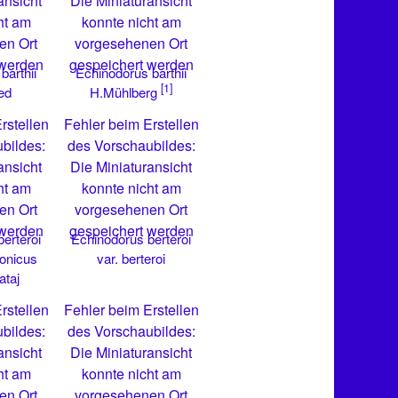
ansicht
Die Miniaturansicht
ht am
konnte nicht am
en Ort
vorgesehenen Ort
 werden
gespeichert werden
barthii
Echinodorus barthii
[1]
ed
H.Mühlberg
rstellen
Fehler beim Erstellen
bildes:
des Vorschaubildes:
ansicht
Die Miniaturansicht
ht am
konnte nicht am
en Ort
vorgesehenen Ort
 werden
gespeichert werden
erteroi
Echinodorus berteroi
onicus
var. berteroi
ataj
rstellen
Fehler beim Erstellen
bildes:
des Vorschaubildes:
ansicht
Die Miniaturansicht
ht am
konnte nicht am
en Ort
vorgesehenen Ort