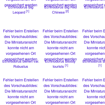
gespeichert werden
gespeichert werden
gespeichert
Echinodorus Big
Echinodorus Big Red
Echinodorus
[1]
[2]
Leopard
Chinese
Fehler beim Erstellen
Fehler beim Erstellen
Fehler beim E
des Vorschaubildes:
des Vorschaubildes:
des Vorschau
Die Miniaturansicht
Die Miniaturansicht
Die Miniatur
konnte nicht am
konnte nicht am
konnte nic
vorgesehenen Ort
vorgesehenen Ort
vorgesehen
gespeichert werden
gespeichert werden
gespeichert
Echinodorus bleheri var.
Echinodorus Bloody
Echinodorus 
[1]
[1]
Robustus
tourists
Fehler beim Erstellen
Fehler beim Erstellen
Fehler beim E
des Vorschaubildes:
des Vorschaubildes:
des Vorschau
Die Miniaturansicht
Die Miniaturansicht
Die Miniatur
konnte nicht am
konnte nicht am
konnte nic
vorgesehenen Ort
vorgesehenen Ort
vorgesehen