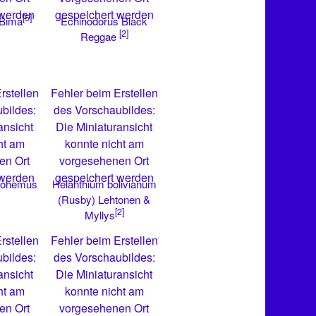
 werden
gespeichert werden
[5]
Echinodorus Black
 Bima
[2]
Reggae
rstellen
Fehler beim Erstellen
bildes:
des Vorschaubildes:
ansicht
Die Miniaturansicht
ht am
konnte nicht am
en Ort
vorgesehenen Ort
 werden
gespeichert werden
Bohemus
Helanthium bolivianum
(Rusby) Lehtonen &
[2]
Myllys
rstellen
Fehler beim Erstellen
bildes:
des Vorschaubildes:
ansicht
Die Miniaturansicht
ht am
konnte nicht am
en Ort
vorgesehenen Ort