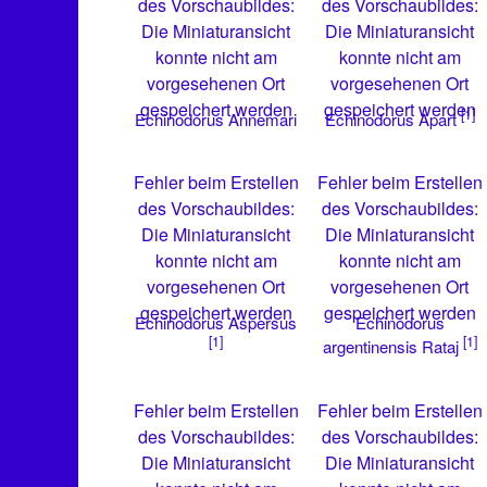
des Vorschaubildes:
des Vorschaubildes:
Die Miniaturansicht
Die Miniaturansicht
konnte nicht am
konnte nicht am
vorgesehenen Ort
vorgesehenen Ort
gespeichert werden
gespeichert werden
[1]
Echinodorus Annemari
Echinodorus Apart
Fehler beim Erstellen
Fehler beim Erstellen
des Vorschaubildes:
des Vorschaubildes:
Die Miniaturansicht
Die Miniaturansicht
konnte nicht am
konnte nicht am
vorgesehenen Ort
vorgesehenen Ort
gespeichert werden
gespeichert werden
Echinodorus Aspersus
Echinodorus
[1]
[1]
argentinensis Rataj
Fehler beim Erstellen
Fehler beim Erstellen
des Vorschaubildes:
des Vorschaubildes:
Die Miniaturansicht
Die Miniaturansicht