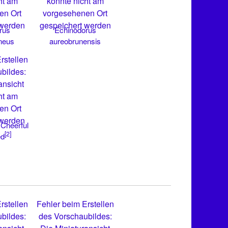
ht am
konnte nicht am
en Ort
vorgesehenen Ort
 werden
gespeichert werden
rus
Echinodorus
neus
aureobrunensis
rstellen
bildes:
ansicht
ht am
en Ort
 werden
Cheerful
[2]
ed
rstellen
Fehler beim Erstellen
bildes:
des Vorschaubildes: