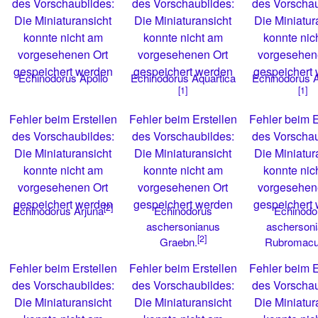
des Vorschaubildes:
des Vorschaubildes:
des Vorschau
Die Miniaturansicht
Die Miniaturansicht
Die Miniatur
konnte nicht am
konnte nicht am
konnte nic
vorgesehenen Ort
vorgesehenen Ort
vorgesehen
gespeichert werden
gespeichert werden
gespeichert
Echinodorus Apollo
Echinodorus Aquartica
Echinodorus A
[1]
[1]
Fehler beim Erstellen
Fehler beim Erstellen
Fehler beim E
des Vorschaubildes:
des Vorschaubildes:
des Vorschau
Die Miniaturansicht
Die Miniaturansicht
Die Miniatur
konnte nicht am
konnte nicht am
konnte nic
vorgesehenen Ort
vorgesehenen Ort
vorgesehen
gespeichert werden
gespeichert werden
gespeichert
[2]
Echinodorus
Echinodo
Echinodorus Arjuna
aschersonianus
ascherson
[2]
Rubromacu
Graebn.
Fehler beim Erstellen
Fehler beim Erstellen
Fehler beim E
des Vorschaubildes:
des Vorschaubildes:
des Vorschau
Die Miniaturansicht
Die Miniaturansicht
Die Miniatur