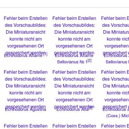
Fehler beim Erstellen
Fehler beim Erstellen
Fehler beim E
des Vorschaubildes:
des Vorschaubildes:
des Vorschau
Die Miniaturansicht
Die Miniaturansicht
Die Miniatur
konnte nicht am
konnte nicht am
konnte nic
vorgesehenen Ort
vorgesehenen Ort
vorgesehen
gespeichert werden
gespeichert werden
gespeichert
[1]
Echinodorus Aflame
Echinodorus
Echinodorus Aflame
[2]
Sellovianus № 1
Sellovianus
Fehler beim Erstellen
Fehler beim Erstellen
Fehler beim E
des Vorschaubildes:
des Vorschaubildes:
des Vorschau
Die Miniaturansicht
Die Miniaturansicht
Die Miniatur
konnte nicht am
konnte nicht am
konnte nic
vorgesehenen Ort
vorgesehenen Ort
vorgesehen
gespeichert werden
gespeichert werden
gespeichert
[2]
Echinodorus Agustina
Echinodorus a
Echinodorus Alfa
(Coss.) Mich
Fehler beim Erstellen
Fehler beim Erstellen
Fehler beim E