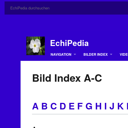
EchiPedia
NAVIGATION
BILDER INDEX
VIDE
Bild Index A-C
A
B
C
D E F
G H I
J K 