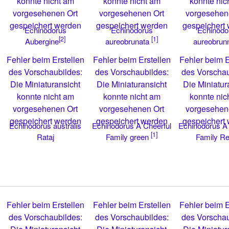
konnte nicht am
konnte nicht am
konnte nic
vorgesehenen Ort
vorgesehenen Ort
vorgesehen
gespeichert werden
gespeichert werden
gespeichert
Echinodorus
Echinodorus
Echinodo
[2]
[1]
aureobrun
Aubergine
aureobrunata
Fehler beim Erstellen
Fehler beim Erstellen
Fehler beim E
des Vorschaubildes:
des Vorschaubildes:
des Vorschau
Die Miniaturansicht
Die Miniaturansicht
Die Miniatur
konnte nicht am
konnte nicht am
konnte nic
vorgesehenen Ort
vorgesehenen Ort
vorgesehen
gespeichert werden
gespeichert werden
gespeichert
Echinodorus australis
Echinodorus A Cheerful
Echinodorus A 
[1]
Rataj
Family green
Family R
Fehler beim Erstellen
Fehler beim Erstellen
Fehler beim E
des Vorschaubildes:
des Vorschaubildes:
des Vorschau