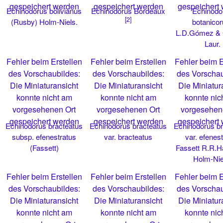
gespeichert werden
gespeichert werden
gespeichert
Echinodorus bolivianus
Echinodorus Bordeaux
Echinodo
[2]
(Rusby) Holm-Niels.
botanico
L.D.Gómez &
Laur.
Fehler beim Erstellen
Fehler beim Erstellen
Fehler beim E
des Vorschaubildes:
des Vorschaubildes:
des Vorschau
Die Miniaturansicht
Die Miniaturansicht
Die Miniatur
konnte nicht am
konnte nicht am
konnte nic
vorgesehenen Ort
vorgesehenen Ort
vorgesehen
gespeichert werden
gespeichert werden
gespeichert
Echinodorus bracteatus
Echinodorus bracteatus
Echinodorus br
subsp. efenestratus
var. bracteatus
var. efenes
(Fassett)
Fassett R.R.
Holm-Nie
Fehler beim Erstellen
Fehler beim Erstellen
Fehler beim E
des Vorschaubildes:
des Vorschaubildes:
des Vorschau
Die Miniaturansicht
Die Miniaturansicht
Die Miniatur
konnte nicht am
konnte nicht am
konnte nic