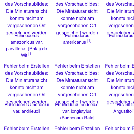
des Vorschaubildes:
des Vorschaubildes:
des Vorschau
Die Miniaturansicht
Die Miniaturansicht
Die Miniatur
konnte nicht am
konnte nicht am
konnte nic
vorgesehenen Ort
vorgesehenen Ort
vorgesehen
gespeichert werden
gespeichert werden
gespeichert
Echinodorus
Echinodorus
Echinodorus
[1]
amazonicus var.
americanus
parviflorus (Rataj) de
[1]
Wit
Fehler beim Erstellen
Fehler beim Erstellen
Fehler beim E
des Vorschaubildes:
des Vorschaubildes:
des Vorschau
Die Miniaturansicht
Die Miniaturansicht
Die Miniatur
konnte nicht am
konnte nicht am
konnte nic
vorgesehenen Ort
vorgesehenen Ort
vorgesehen
gespeichert werden
gespeichert werden
gespeichert
Echinodorus andrieuxii
Echinodorus andrieuxii
Helanth
var. andrieuxii
var. longistylus
Angustifol
(Buchenau) Rataj
Fehler beim Erstellen
Fehler beim Erstellen
Fehler beim E