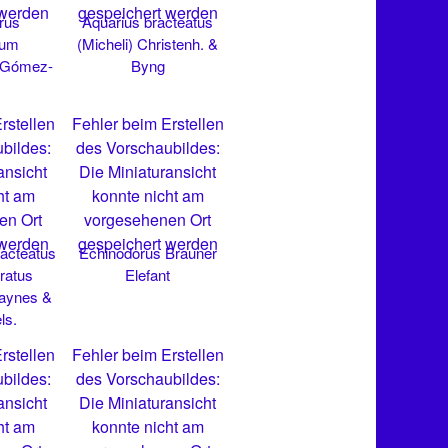
 werden
gespeichert werden
rus
Aquarius bracteatus
rum
(Micheli) Christenh. &
 Gómez-
Byng
rstellen
Fehler beim Erstellen
bildes:
des Vorschaubildes:
ansicht
Die Miniaturansicht
ht am
konnte nicht am
en Ort
vorgesehenen Ort
 werden
gespeichert werden
acteatus
Echinodorus Brauner
tratus
Elefant
Haynes &
ls.
rstellen
Fehler beim Erstellen
bildes:
des Vorschaubildes:
ansicht
Die Miniaturansicht
ht am
konnte nicht am