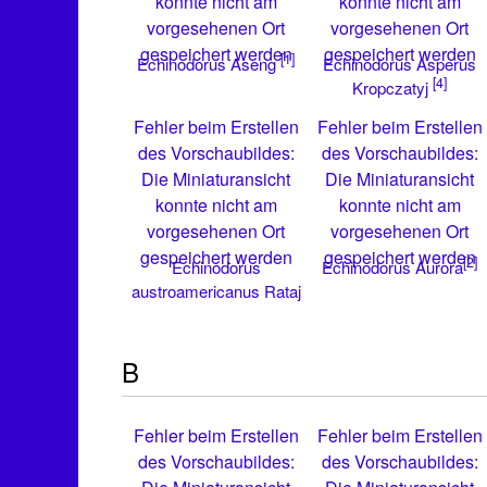
konnte nicht am
konnte nicht am
vorgesehenen Ort
vorgesehenen Ort
gespeichert werden
gespeichert werden
[1]
Echinodorus Asperus
Echinodorus Aseng
[4]
Kropczatyj
Fehler beim Erstellen
Fehler beim Erstellen
des Vorschaubildes:
des Vorschaubildes:
Die Miniaturansicht
Die Miniaturansicht
konnte nicht am
konnte nicht am
vorgesehenen Ort
vorgesehenen Ort
gespeichert werden
gespeichert werden
[2]
Echinodorus
Echinodorus Aurora
austroamericanus Rataj
B
Fehler beim Erstellen
Fehler beim Erstellen
des Vorschaubildes:
des Vorschaubildes: