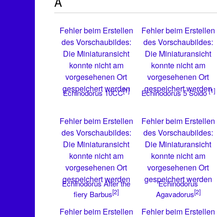
A
Fehler beim Erstellen
Fehler beim Erstellen
des Vorschaubildes:
des Vorschaubildes:
Die Miniaturansicht
Die Miniaturansicht
konnte nicht am
konnte nicht am
vorgesehenen Ort
vorgesehenen Ort
gespeichert werden
gespeichert werden
[1]
[1]
Echinodorus 10CC
Echinodorus 5 Soldo
Fehler beim Erstellen
Fehler beim Erstellen
des Vorschaubildes:
des Vorschaubildes:
Die Miniaturansicht
Die Miniaturansicht
konnte nicht am
konnte nicht am
vorgesehenen Ort
vorgesehenen Ort
gespeichert werden
gespeichert werden
Echinodorus After the
Echinodorus
[2]
[2]
fiery Barbus
Agavadorus
Fehler beim Erstellen
Fehler beim Erstellen