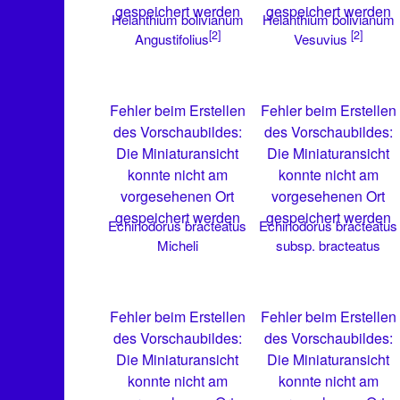
gespeichert werden
gespeichert werden
Helanthium bolivianum
Helanthium bolivianum
[2]
[2]
Angustifolius
Vesuvius
Fehler beim Erstellen
Fehler beim Erstellen
des Vorschaubildes:
des Vorschaubildes:
Die Miniaturansicht
Die Miniaturansicht
konnte nicht am
konnte nicht am
vorgesehenen Ort
vorgesehenen Ort
gespeichert werden
gespeichert werden
Echinodorus bracteatus
Echinodorus bracteatus
Micheli
subsp. bracteatus
Fehler beim Erstellen
Fehler beim Erstellen
des Vorschaubildes:
des Vorschaubildes:
Die Miniaturansicht
Die Miniaturansicht
konnte nicht am
konnte nicht am