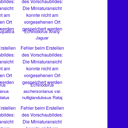
bildes:
des Vorschaubildes:
ansicht
Die Miniaturansicht
ht am
konnte nicht am
en Ort
vorgesehenen Ort
 werden
gespeichert werden
quatica
Echinodorus Arany
Jaguar
rstellen
Fehler beim Erstellen
bildes:
des Vorschaubildes:
ansicht
Die Miniaturansicht
ht am
konnte nicht am
en Ort
vorgesehenen Ort
 werden
gespeichert werden
rus
Echinodorus
ianus
aschersonianus var.
latus
nulliglandulosus Rataj
rstellen
Fehler beim Erstellen
bildes:
des Vorschaubildes:
ansicht
Die Miniaturansicht