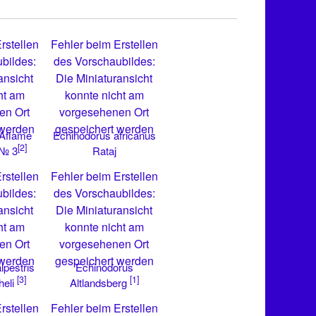
rstellen
Fehler beim Erstellen
bildes:
des Vorschaubildes:
ansicht
Die Miniaturansicht
ht am
konnte nicht am
en Ort
vorgesehenen Ort
 werden
gespeichert werden
 Aflame
Echinodorus africanus
[2]
Rataj
 № 3
rstellen
Fehler beim Erstellen
bildes:
des Vorschaubildes:
ansicht
Die Miniaturansicht
ht am
konnte nicht am
en Ort
vorgesehenen Ort
 werden
gespeichert werden
lpestris
Echinodorus
[3]
[1]
eli
Altlandsberg
rstellen
Fehler beim Erstellen