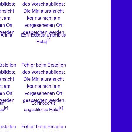
bildes:
des Vorschaubildes:
ansicht
Die Miniaturansicht
ht am
konnte nicht am
en Ort
vorgesehenen Ort
 werden
gespeichert werden
 Amira
Echinodorus amphibius
[2]
Rataj
rstellen
Fehler beim Erstellen
bildes:
des Vorschaubildes:
ansicht
Die Miniaturansicht
ht am
konnte nicht am
en Ort
vorgesehenen Ort
 werden
gespeichert werden
ium
Echinodorus
[2]
[2]
ius
angustifolius Rataj
rstellen
Fehler beim Erstellen