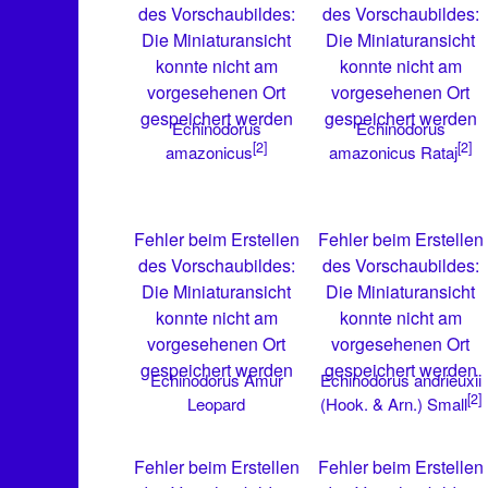
des Vorschaubildes:
des Vorschaubildes:
Die Miniaturansicht
Die Miniaturansicht
konnte nicht am
konnte nicht am
vorgesehenen Ort
vorgesehenen Ort
gespeichert werden
gespeichert werden
Echinodorus
Echinodorus
[2]
[2]
amazonicus
amazonicus Rataj
Fehler beim Erstellen
Fehler beim Erstellen
des Vorschaubildes:
des Vorschaubildes:
Die Miniaturansicht
Die Miniaturansicht
konnte nicht am
konnte nicht am
vorgesehenen Ort
vorgesehenen Ort
gespeichert werden
gespeichert werden
Echinodorus Amur
Echinodorus andrieuxii
[2]
Leopard
(Hook. & Arn.) Small
Fehler beim Erstellen
Fehler beim Erstellen