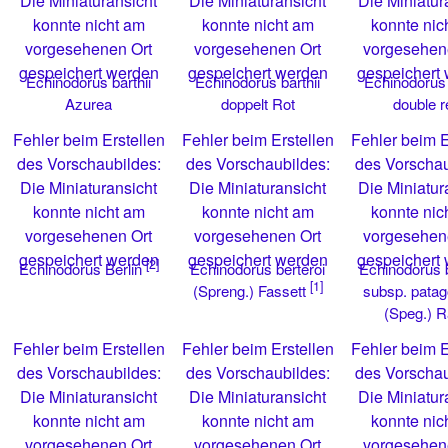
Die Miniaturansicht
Die Miniaturansicht
Die Miniatur
konnte nicht am
konnte nicht am
konnte nic
vorgesehenen Ort
vorgesehenen Ort
vorgesehen
gespeichert werden
gespeichert werden
gespeichert
Echinodorus barthii
Echinodorus barthii
Echinodorus 
Azurea
doppelt Rot
double r
Fehler beim Erstellen
Fehler beim Erstellen
Fehler beim E
des Vorschaubildes:
des Vorschaubildes:
des Vorschau
Die Miniaturansicht
Die Miniaturansicht
Die Miniatur
konnte nicht am
konnte nicht am
konnte nic
vorgesehenen Ort
vorgesehenen Ort
vorgesehen
gespeichert werden
gespeichert werden
gespeichert
[2]
Echinodorus berteroi
Echinodorus b
Echinodorus Berlin
[1]
subsp. patag
(Spreng.) Fassett
(Speg.) R
Fehler beim Erstellen
Fehler beim Erstellen
Fehler beim E
des Vorschaubildes:
des Vorschaubildes:
des Vorschau
Die Miniaturansicht
Die Miniaturansicht
Die Miniatur
konnte nicht am
konnte nicht am
konnte nic
vorgesehenen Ort
vorgesehenen Ort
vorgesehen