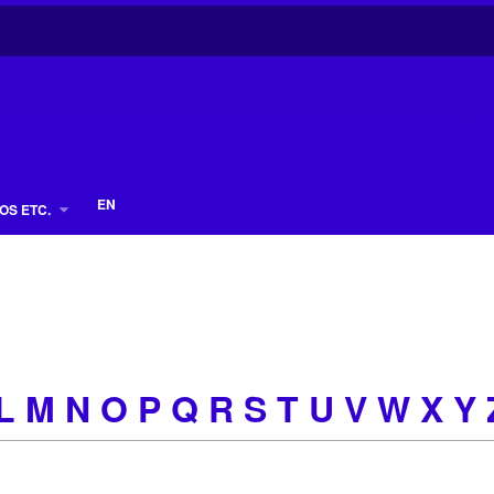
EN
OS ETC.
L
M N O
P Q R
S T U
V W X Y 