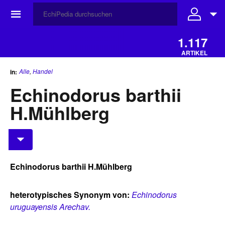
☰
1.117
ARTIKEL
Alle
,
Handel
in:
Echinodorus barthii
H.Mühlberg
Echinodorus barthii H.Mühlberg
heterotypisches Synonym von:
Echinodorus
uruguayensis Arechav.