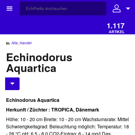
☰
1.117
ARTIKEL
Alle
,
Handel
in:
Echinodorus
Aquartica
Echinodorus Aquartica
Herkunft / Züchter : TROPICA, Dänemark
Höhe: 10 - 20 cm Breite: 10 - 20 cm Wachstumsrate: Mittel
Schwierigkeitsgrad: Beleuchtung möglich: Temperatur: 18
- 28 °C pH: 6,5 - 8,0 CO2-Eintrag: 6 - 14 mg/l Das