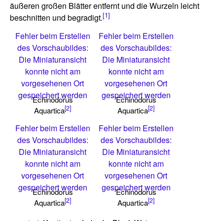
äußeren großen Blätter entfernt und die Wurzeln leicht
[1]
beschnitten und begradigt.
Fehler beim Erstellen
Fehler beim Erstellen
des Vorschaubildes:
des Vorschaubildes:
Die Miniaturansicht
Die Miniaturansicht
konnte nicht am
konnte nicht am
vorgesehenen Ort
vorgesehenen Ort
gespeichert werden
gespeichert werden
Echinodorus
Echinodorus
[2]
[2]
Aquartica
Aquartica
Fehler beim Erstellen
Fehler beim Erstellen
des Vorschaubildes:
des Vorschaubildes:
Die Miniaturansicht
Die Miniaturansicht
konnte nicht am
konnte nicht am
vorgesehenen Ort
vorgesehenen Ort
gespeichert werden
gespeichert werden
Echinodorus
Echinodorus
[2]
[2]
Aquartica
Aquartica