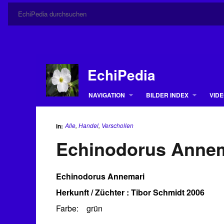
EchiPedia
NAVIGATION
BILDER INDEX
VIDE
Alle
,
Handel
,
Verschollen
in:
Echinodorus Anne
Echinodorus Annemari
Herkunft / Züchter : Tibor Schmidt 2006
Farbe: grün