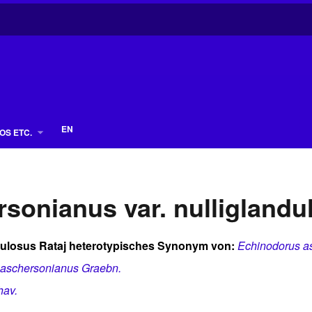
EN
OS ETC.
sonianus var. nulliglandu
ulosus Rataj
heterotypisches Synonym von:
Echinodorus a
 aschersonianus Graebn.
hav.