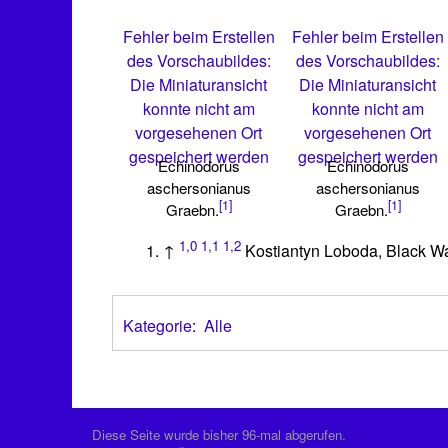
Fehler beim Erstellen
Fehler beim Erstellen
des Vorschaubildes:
des Vorschaubildes:
Die Miniaturansicht
Die Miniaturansicht
konnte nicht am
konnte nicht am
vorgesehenen Ort
vorgesehenen Ort
gespeichert werden
gespeichert werden
Echinodorus
Echinodorus
aschersonianus
aschersonianus
[1]
[1]
Graebn.
Graebn.
1,0
1,1
1,2
↑
Kostiantyn Loboda, Black W
Kategorie
:
Alle
Diese Seite wurde bisher 96-mal abgerufen.