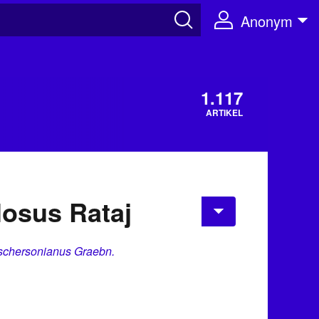
Anonym
1.117
ARTIKEL
losus Rataj
schersonianus Graebn.