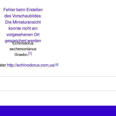
Fehler beim Erstellen
des Vorschaubildes:
Die Miniaturansicht
konnte nicht am
vorgesehenen Ort
gespeichert werden
Echinodorus
aschersonianus
[1]
Graebn.
ater
http://echinodorus.com.ua/