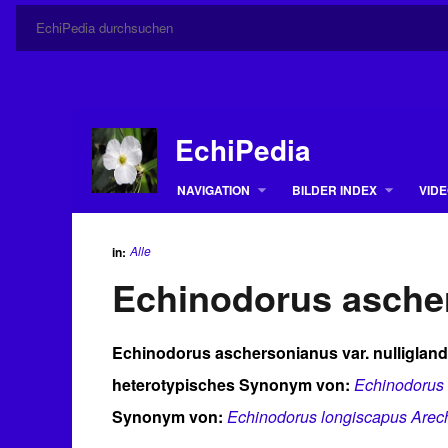
EchiPedia
NAVIGATION
BILDER INDEX
VIDE
Alle
in:
Echinodorus ascher
Echinodorus aschersonianus var. nulligland
heterotypisches Synonym von:
Echinodorus
Synonym von:
Echinodorus longiscapus Arec