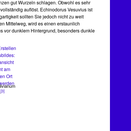
lanzen gut Wurzeln schlagen. Obwohl es sehr
ollständig auflöst. Echinodorus Vesuvius ist
rtigkeit sollten Sie jedoch nicht zu weit
en Mittelweg, wird es einen erstaunlich
 aus vor dunklem Hintergrund, besonders dunkle
rstellen
bildes:
ansicht
ht am
en Ort
 werden
livianum
[3]
s