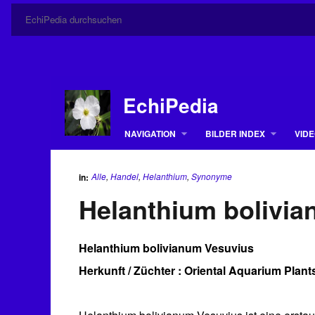
EchiPedia
NAVIGATION
BILDER INDEX
VIDE
Alle
,
Handel
,
Helanthium
,
Synonyme
in:
Helanthium bolivi
Helanthium bolivianum Vesuvius
Herkunft / Züchter : Oriental Aquarium Plant