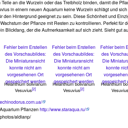
 Teile an die Wurzeln oder das Treibholz binden, damit die Pf
uvius in einem neuen Aquarium keine Wurzeln schlägt und sich v
r den Hintergrund geeignet zu sein. Diese Schönheit und Einziga
Wachstum der Pflanze mit Resten zu kontrollieren. Perfekt für d
in Blickfang, der die Aufmerksamkeit auf sich zieht. Sieht gut
Fehler beim Erstellen
Fehler beim Erstellen
Fehler beim E
des Vorschaubildes:
des Vorschaubildes:
des Vorschau
Die Miniaturansicht
Die Miniaturansicht
Die Miniatur
konnte nicht am
konnte nicht am
konnte nic
vorgesehenen Ort
vorgesehenen Ort
vorgesehen
gespeichert werden
gespeichert werden
gespeichert
Helanthium bolivianum
Helanthium bolivianum
Helanthium bo
[2]
[2]
Vesuvius
Vesuvius
Vesuviu
//echinodorus.com.ua/
 Aquarium Pflanzen
http://www.staraqua.ru/
/photos/aldianp/