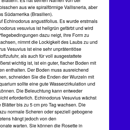
n Blättern. Es hat seinen Namen von der
isschen aus wie spiralförmige Vallisneria, aber
us Südamerika (Brasilien).
f Echinodorus angustifolius. Es wurde erstmals
nodorus vesuvius ist hellgrün gefärbt und wird
 Pflegebedingungen dazu neigt, ihre Form zu
wachsen, nimmt die Lockigkeit des Laubs zu und
s Vesuvius ist eine sehr unprätentiöse
fzufuhr, als auch für voll ausgestattete
t wichtig ist, ist ein guter, flacher Boden mit
isen enthalten. Der Boden muss ausreichend
men, schneiden Sie die Enden der Wurzeln mit
quarium sollte eine gute Wasserzirkulation und
n können. Die Beleuchtung kann entweder
cht erforderlich. Echinodorus Vesuvius wächst
Blätter bis zu 5 cm pro Tag wachsen. Die
azu normale Scheren oder speziell gebogene
retens hängt jedoch von den
onate warten. Sie können die Rosette in