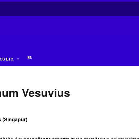
EN
OS ETC.
anum Vesuvius
s (Singapur)