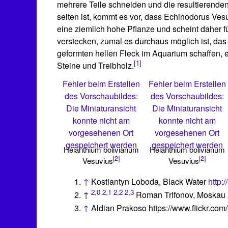
mehrere Teile schneiden und die resultierenden
selten ist, kommt es vor, dass Echinodorus Ves
eine ziemlich hohe Pflanze und scheint daher fü
verstecken, zumal es durchaus möglich ist, das 
geformten hellen Fleck im Aquarium schaffen, e
[1]
Steine ​​und Treibholz.
Fehler beim Erstellen
Fehler beim Erstellen
des Vorschaubildes:
des Vorschaubildes:
Die Miniaturansicht
Die Miniaturansicht
konnte nicht am
konnte nicht am
vorgesehenen Ort
vorgesehenen Ort
gespeichert werden
gespeichert werden
Helanthium bolivianum
Helanthium bolivianum
[2]
[2]
Vesuvius
Vesuvius
↑
Kostiantyn Loboda, Black Water
http:
2,0
2,1
2,2
2,3
↑
Roman Trifonov, Moskau
↑
Aldian Prakoso https://www.flickr.com