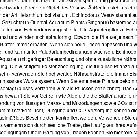
nliche Aquarienpflanze mit attraktiven spiralförmig gekräuselte
hschwaden über dem Gipfel des Vesuvs. Äußerlich sieht es ein b
rten der Art Helanthium bolivianum . Echinodorus Vesuv stammt a
 Gezüchtet in Oriental Aquarium Plants (Singapur) basierend au
Mutation von Echinodorus angustifolia. Die Aquarienpflanze Echi
chmal und winden sich spiralförmig. Obwohl die Pflanze je nach
er Blätter immer erhalten. Wenn sich neue Triebe anpassen und 
ell und kann unter Paludariumbedingungen wachsen. Echinodoru
quarien mit geringer Beleuchtung und ohne zusätzliche Nährstof
. Die wichtigste Existenzbedingung, die für diese Pflanze äußers
 sein - verwenden Sie hochwertige Nährsubstrate, die immer E
et ein starkes Wurzelsystem. Wenn Sie eine neue Pflanze bekom
 schlägt (dieses Verfahren wird als Pflücken bezeichnet). Das A
 bewahrt Sie vor Geißeln wie Algen, die die Blätter angreife
endung von flüssigen Makro- und Mikrodüngern sowie CO2 ist ni
um mit starkem Licht, Düngung und CO2-Versorgung können die 
gelmäßiges Beschneiden kontrolliert werden. Verwenden Sie d
vermehrt sich durch seitliche Triebe, die Häufigkeit ihres Auft
Bedingungen für die Haltung von Trieben können Sie mehrere M