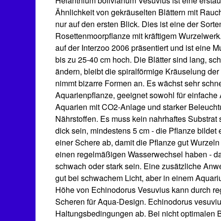
Helanthium bolivianum Vesuvius ist eine erstau
Ähnlichkeit von gekräuselten Blättern mit Rauc
nur auf den ersten Blick. Dies ist eine der So
Rosettenmoorpflanze mit kräftigem Wurzelwerk.
auf der Interzoo 2006 präsentiert und ist eine 
bis zu 25-40 cm hoch. Die Blätter sind lang, s
ändern, bleibt die spiralförmige Kräuselung d
nimmt bizarre Formen an. Es wächst sehr schn
Aquarienpflanze, geeignet sowohl für einfache A
Aquarien mit CO2-Anlage und starker Beleuchtung
Nährstoffen. Es muss kein nahrhaftes Substrat
dick sein, mindestens 5 cm - die Pflanze bild
einer Schere ab, damit die Pflanze gut Wurzeln
einen regelmäßigen Wasserwechsel haben - das
schwach oder stark sein. Eine zusätzliche Anw
gut bei schwachem Licht, aber in einem Aquari
Höhe von Echinodorus Vesuvius kann durch re
Scheren für Aqua-Design. Echinodorus vesuvius 
Haltungsbedingungen ab. Bei nicht optimalen 