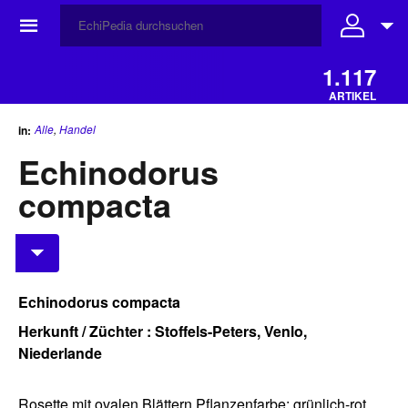
☰
1.117
ARTIKEL
Alle
,
Handel
in:
Echinodorus
compacta
Echinodorus compacta
Herkunft / Züchter : Stoffels-Peters, Venlo,
Niederlande
Rosette mit ovalen Blättern Pflanzenfarbe: grünlich-rot,