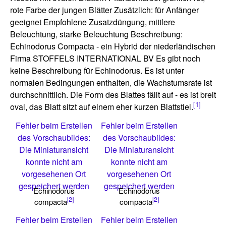
rote Farbe der jungen Blätter Zusätzlich: für Anfänger
geeignet Empfohlene Zusatzdüngung, mittlere
Beleuchtung, starke Beleuchtung Beschreibung:
Echinodorus Compacta - ein Hybrid der niederländischen
Firma STOFFELS INTERNATIONAL BV Es gibt noch
keine Beschreibung für Echinodorus. Es ist unter
normalen Bedingungen enthalten, die Wachstumsrate ist
durchschnittlich. Die Form des Blattes fällt auf - es ist breit
[1]
oval, das Blatt sitzt auf einem eher kurzen Blattstiel.
Fehler beim Erstellen
Fehler beim Erstellen
des Vorschaubildes:
des Vorschaubildes:
Die Miniaturansicht
Die Miniaturansicht
konnte nicht am
konnte nicht am
vorgesehenen Ort
vorgesehenen Ort
gespeichert werden
gespeichert werden
Echinodorus
Echinodorus
[2]
[2]
compacta
compacta
Fehler beim Erstellen
Fehler beim Erstellen