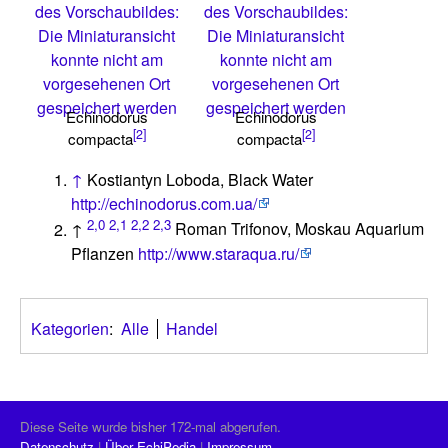
des Vorschaubildes:
des Vorschaubildes:
Die Miniaturansicht
Die Miniaturansicht
konnte nicht am
konnte nicht am
vorgesehenen Ort
vorgesehenen Ort
gespeichert werden
gespeichert werden
Echinodorus
Echinodorus
[2]
[2]
compacta
compacta
↑
Kostiantyn Loboda, Black Water
http://echinodorus.com.ua/
2,0
2,1
2,2
2,3
↑
Roman Trifonov, Moskau Aquarium
Pflanzen
http://www.staraqua.ru/
Kategorien
:
Alle
Handel
Diese Seite wurde bisher 172-mal abgerufen.
Datenschutz
Über EchiPedia
Impressum