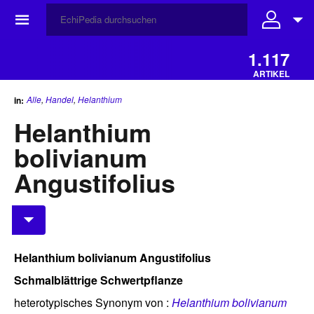
☰
1.117
ARTIKEL
Alle
,
Handel
,
Helanthium
in:
Helanthium
bolivianum
Angustifolius
Helanthium bolivianum Angustifolius
Schmalblättrige Schwertpflanze
heterotypisches Synonym von :
Helanthium bolivianum