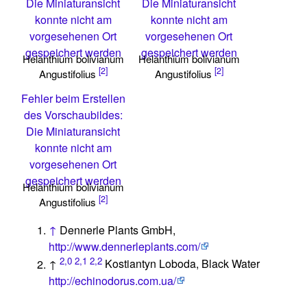
Die Miniaturansicht
Die Miniaturansicht
konnte nicht am
konnte nicht am
vorgesehenen Ort
vorgesehenen Ort
gespeichert werden
gespeichert werden
Helanthium bolivianum
Helanthium bolivianum
[2]
[2]
Angustifolius
Angustifolius
Fehler beim Erstellen
des Vorschaubildes:
Die Miniaturansicht
konnte nicht am
vorgesehenen Ort
gespeichert werden
Helanthium bolivianum
[2]
Angustifolius
↑
Dennerle Plants GmbH,
http://www.dennerleplants.com/
2,0
2,1
2,2
↑
Kostiantyn Loboda, Black Water
http://echinodorus.com.ua/