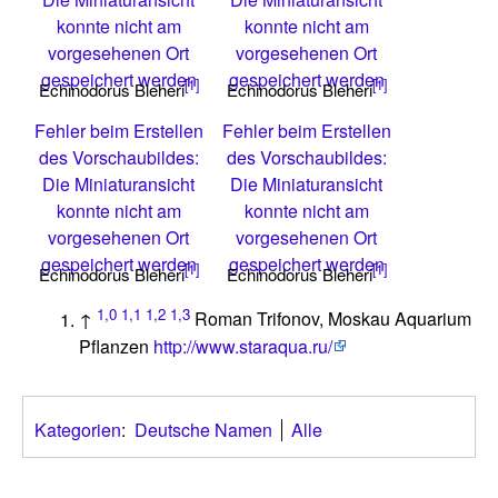
konnte nicht am
konnte nicht am
vorgesehenen Ort
vorgesehenen Ort
gespeichert werden
gespeichert werden
[1]
[1]
Echinodorus Bleheri
Echinodorus Bleheri
Fehler beim Erstellen
Fehler beim Erstellen
des Vorschaubildes:
des Vorschaubildes:
Die Miniaturansicht
Die Miniaturansicht
konnte nicht am
konnte nicht am
vorgesehenen Ort
vorgesehenen Ort
gespeichert werden
gespeichert werden
[1]
[1]
Echinodorus Bleheri
Echinodorus Bleheri
1,0
1,1
1,2
1,3
↑
Roman Trifonov, Moskau Aquarium
Pflanzen
http://www.staraqua.ru/
Kategorien
:
Deutsche Namen
Alle