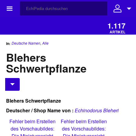
☰
1.117
ARTIKEL
Deutsche Namen
,
Alle
in:
Blehers
Schwertpflanze
Blehers Schwertpflanze
Deutscher / Shop Name von :
Echinodorus Bleheri
Fehler beim Erstellen
Fehler beim Erstellen
des Vorschaubildes:
des Vorschaubildes:
Die Miniaturansicht
Die Miniaturansicht