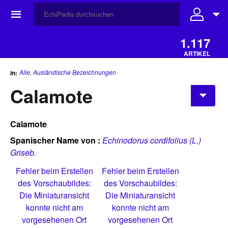
☰
1.117
ARTIKEL
Alle
,
Ausländische Bezeichnungen
in:
Calamote
Calamote
Spanischer
Name von :
Echinodorus cordifolius (L.)
Griseb.
Fehler beim Erstellen
Fehler beim Erstellen
des Vorschaubildes:
des Vorschaubildes:
Die Miniaturansicht
Die Miniaturansicht
konnte nicht am
konnte nicht am
vorgesehenen Ort
vorgesehenen Ort