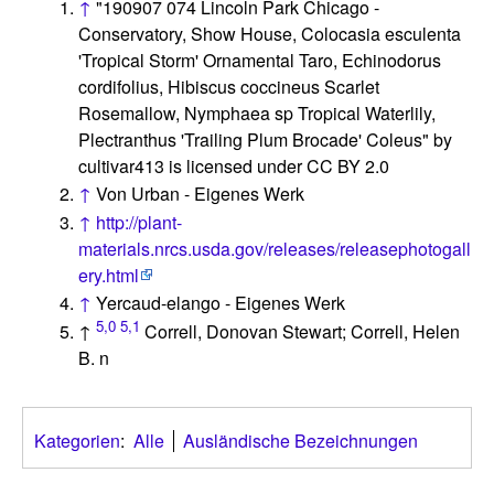
↑
"190907 074 Lincoln Park Chicago -
Conservatory, Show House, Colocasia esculenta
'Tropical Storm' Ornamental Taro, Echinodorus
cordifolius, Hibiscus coccineus Scarlet
Rosemallow, Nymphaea sp Tropical Waterlily,
Plectranthus 'Trailing Plum Brocade' Coleus" by
cultivar413 is licensed under CC BY 2.0
↑
Von Urban - Eigenes Werk
↑
http://plant-
materials.nrcs.usda.gov/releases/releasephotogall
ery.html
↑
Yercaud-elango - Eigenes Werk
5,0
5,1
↑
Correll, Donovan Stewart; Correll, Helen
B. n
Kategorien
:
Alle
Ausländische Bezeichnungen