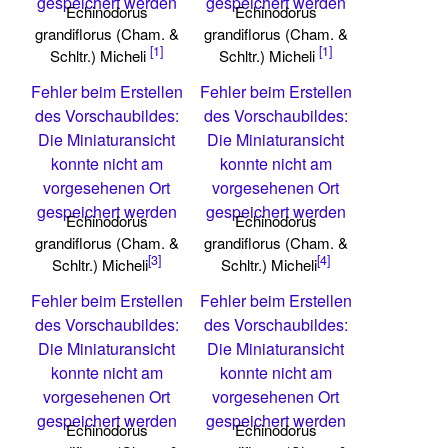
gespeichert werden
gespeichert werden
Echinodorus
Echinodorus
grandiflorus (Cham. &
grandiflorus (Cham. &
[1]
[1]
Schltr.) Micheli
Schltr.) Micheli
Fehler beim Erstellen
Fehler beim Erstellen
des Vorschaubildes:
des Vorschaubildes:
Die Miniaturansicht
Die Miniaturansicht
konnte nicht am
konnte nicht am
vorgesehenen Ort
vorgesehenen Ort
gespeichert werden
gespeichert werden
Echinodorus
Echinodorus
grandiflorus (Cham. &
grandiflorus (Cham. &
[3]
[4]
Schltr.) Micheli
Schltr.) Micheli
Fehler beim Erstellen
Fehler beim Erstellen
des Vorschaubildes:
des Vorschaubildes:
Die Miniaturansicht
Die Miniaturansicht
konnte nicht am
konnte nicht am
vorgesehenen Ort
vorgesehenen Ort
gespeichert werden
gespeichert werden
Echinodorus
Echinodorus