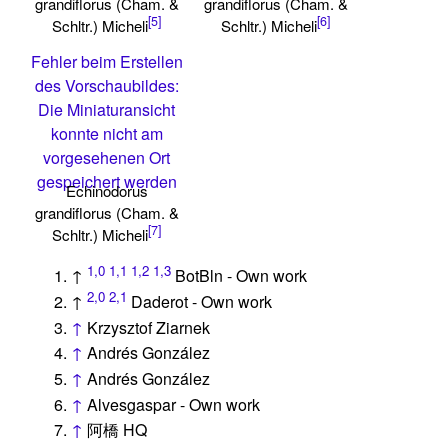
grandiflorus (Cham. &
grandiflorus (Cham. &
[5]
[6]
Schltr.) Micheli
Schltr.) Micheli
Fehler beim Erstellen
des Vorschaubildes:
Die Miniaturansicht
konnte nicht am
vorgesehenen Ort
gespeichert werden
Echinodorus
grandiflorus (Cham. &
[7]
Schltr.) Micheli
1,0
1,1
1,2
1,3
↑
BotBln - Own work
2,0
2,1
↑
Daderot - Own work
↑
Krzysztof Ziarnek
↑
Andrés González
↑
Andrés González
↑
Alvesgaspar - Own work
↑
阿橋 HQ