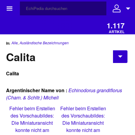
☰
1.117
ARTIKEL
Alle
,
Ausländische Bezeichnungen
in:
Calita
Calita
Argentinischer Name von :
Echinodorus grandiflorus
(Cham. & Schltr.) Micheli
Fehler beim Erstellen
Fehler beim Erstellen
des Vorschaubildes:
des Vorschaubildes:
Die Miniaturansicht
Die Miniaturansicht
konnte nicht am
konnte nicht am