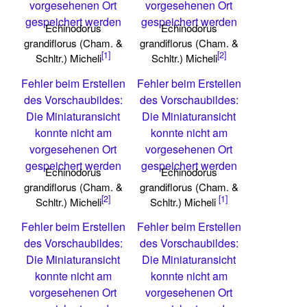
vorgesehenen Ort
vorgesehenen Ort
gespeichert werden
gespeichert werden
Echinodorus
Echinodorus
grandiflorus (Cham. &
grandiflorus (Cham. &
[1]
[2]
Schltr.) Micheli
Schltr.) Micheli
Fehler beim Erstellen
Fehler beim Erstellen
des Vorschaubildes:
des Vorschaubildes:
Die Miniaturansicht
Die Miniaturansicht
konnte nicht am
konnte nicht am
vorgesehenen Ort
vorgesehenen Ort
gespeichert werden
gespeichert werden
Echinodorus
Echinodorus
grandiflorus (Cham. &
grandiflorus (Cham. &
[2]
[1]
Schltr.) Micheli
Schltr.) Micheli
Fehler beim Erstellen
Fehler beim Erstellen
des Vorschaubildes:
des Vorschaubildes:
Die Miniaturansicht
Die Miniaturansicht
konnte nicht am
konnte nicht am
vorgesehenen Ort
vorgesehenen Ort