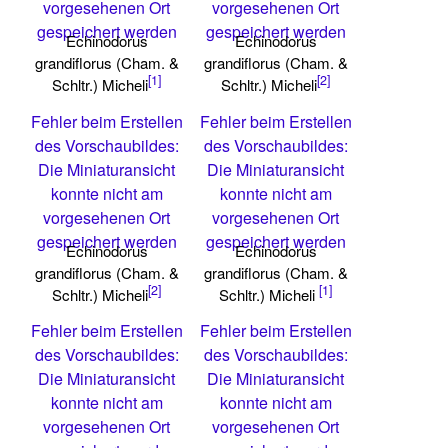
vorgesehenen Ort
vorgesehenen Ort
gespeichert werden
gespeichert werden
Echinodorus
Echinodorus
grandiflorus (Cham. &
grandiflorus (Cham. &
[1]
[2]
Schltr.) Micheli
Schltr.) Micheli
Fehler beim Erstellen
Fehler beim Erstellen
des Vorschaubildes:
des Vorschaubildes:
Die Miniaturansicht
Die Miniaturansicht
konnte nicht am
konnte nicht am
vorgesehenen Ort
vorgesehenen Ort
gespeichert werden
gespeichert werden
Echinodorus
Echinodorus
grandiflorus (Cham. &
grandiflorus (Cham. &
[2]
[1]
Schltr.) Micheli
Schltr.) Micheli
Fehler beim Erstellen
Fehler beim Erstellen
des Vorschaubildes:
des Vorschaubildes:
Die Miniaturansicht
Die Miniaturansicht
konnte nicht am
konnte nicht am
vorgesehenen Ort
vorgesehenen Ort