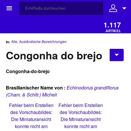
☰
1.117
ARTIKEL
Alle
,
Ausländische Bezeichnungen
in:
Congonha do brejo
Congonha-do-brejo
Brasilianischer Name von :
Echinodorus grandiflorus
(Cham. & Schltr.) Micheli
Fehler beim Erstellen
Fehler beim Erstellen
des Vorschaubildes:
des Vorschaubildes:
Die Miniaturansicht
Die Miniaturansicht
konnte nicht am
konnte nicht am