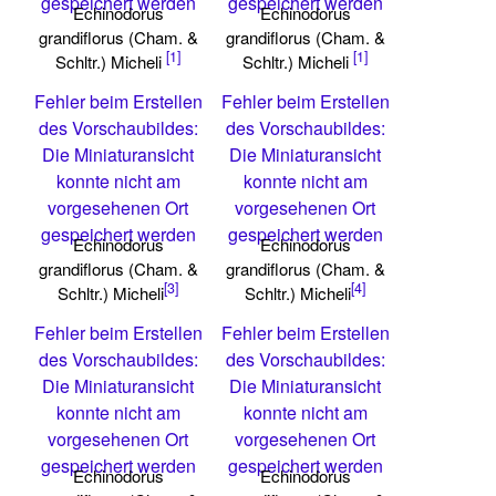
gespeichert werden
gespeichert werden
Echinodorus
Echinodorus
grandiflorus (Cham. &
grandiflorus (Cham. &
[1]
[1]
Schltr.) Micheli
Schltr.) Micheli
Fehler beim Erstellen
Fehler beim Erstellen
des Vorschaubildes:
des Vorschaubildes:
Die Miniaturansicht
Die Miniaturansicht
konnte nicht am
konnte nicht am
vorgesehenen Ort
vorgesehenen Ort
gespeichert werden
gespeichert werden
Echinodorus
Echinodorus
grandiflorus (Cham. &
grandiflorus (Cham. &
[3]
[4]
Schltr.) Micheli
Schltr.) Micheli
Fehler beim Erstellen
Fehler beim Erstellen
des Vorschaubildes:
des Vorschaubildes:
Die Miniaturansicht
Die Miniaturansicht
konnte nicht am
konnte nicht am
vorgesehenen Ort
vorgesehenen Ort
gespeichert werden
gespeichert werden
Echinodorus
Echinodorus