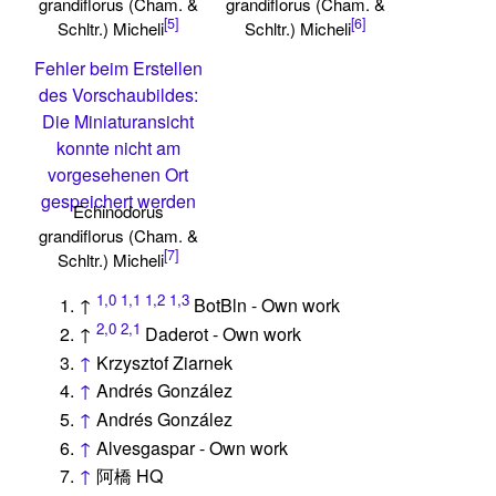
grandiflorus (Cham. &
grandiflorus (Cham. &
[5]
[6]
Schltr.) Micheli
Schltr.) Micheli
Fehler beim Erstellen
des Vorschaubildes:
Die Miniaturansicht
konnte nicht am
vorgesehenen Ort
gespeichert werden
Echinodorus
grandiflorus (Cham. &
[7]
Schltr.) Micheli
1,0
1,1
1,2
1,3
↑
BotBln - Own work
2,0
2,1
↑
Daderot - Own work
↑
Krzysztof Ziarnek
↑
Andrés González
↑
Andrés González
↑
Alvesgaspar - Own work
↑
阿橋 HQ