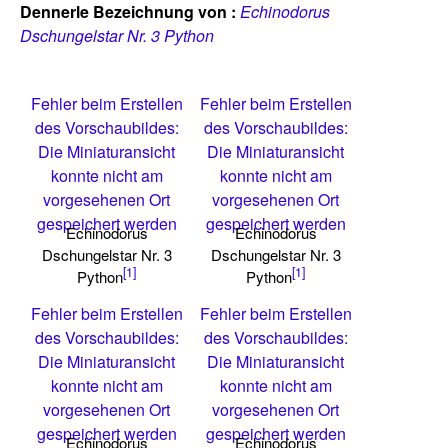
Dennerle Bezeichnung von :
Echinodorus
Dschungelstar Nr. 3 Python
Fehler beim Erstellen
Fehler beim Erstellen
des Vorschaubildes:
des Vorschaubildes:
Die Miniaturansicht
Die Miniaturansicht
konnte nicht am
konnte nicht am
vorgesehenen Ort
vorgesehenen Ort
gespeichert werden
gespeichert werden
Echinodorus
Echinodorus
Dschungelstar Nr. 3
Dschungelstar Nr. 3
[1]
[1]
Python
Python
Fehler beim Erstellen
Fehler beim Erstellen
des Vorschaubildes:
des Vorschaubildes:
Die Miniaturansicht
Die Miniaturansicht
konnte nicht am
konnte nicht am
vorgesehenen Ort
vorgesehenen Ort
gespeichert werden
gespeichert werden
Echinodorus
Echinodorus