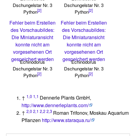
Dschungelstar Nr. 3
Dschungelstar Nr. 3
[2]
[2]
Python
Python
Fehler beim Erstellen
Fehler beim Erstellen
des Vorschaubildes:
des Vorschaubildes:
Die Miniaturansicht
Die Miniaturansicht
konnte nicht am
konnte nicht am
vorgesehenen Ort
vorgesehenen Ort
gespeichert werden
gespeichert werden
Echinodorus
Echinodorus
Dschungelstar Nr. 3
Dschungelstar Nr. 3
[2]
[2]
Python
Python
1,0
1,1
↑
Dennerle Plants GmbH,
http://www.dennerleplants.com/
2,0
2,1
2,2
2,3
↑
Roman Trifonov, Moskau Aquarium
Pflanzen
http://www.staraqua.ru/