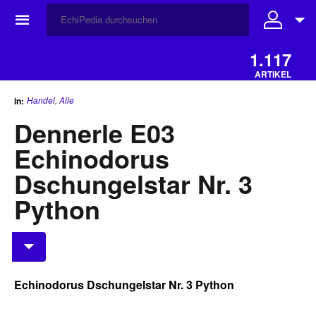
☰
1.117
ARTIKEL
Handel
,
Alle
in:
Dennerle E03
Echinodorus
Dschungelstar Nr. 3
Python
Echinodorus Dschungelstar Nr. 3 Python