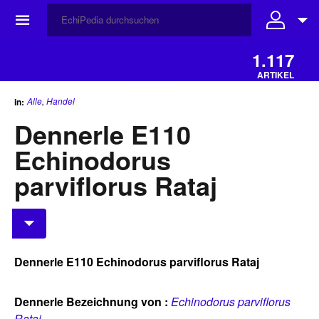
☰
1.117
ARTIKEL
Alle
,
Handel
in:
Dennerle E110
Echinodorus
parviflorus Rataj
Dennerle E110 Echinodorus parviflorus Rataj
Dennerle Bezeichnung von :
Echinodorus parviflorus
Rataj