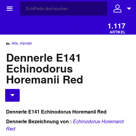
☰
1.117
ARTIKEL
Alle
,
Handel
in:
Dennerle E141
Echinodorus
Horemanii Red
Dennerle E141 Echinodorus Horemanii Red
Dennerle Bezeichnung von :
Echinodorus Horemanii
Red