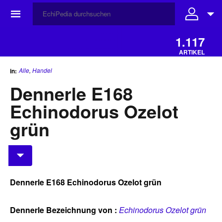
☰
1.117
ARTIKEL
Alle
,
Handel
in:
Dennerle E168
Echinodorus Ozelot
grün
Dennerle E168 Echinodorus Ozelot grün
Dennerle Bezeichnung von :
Echinodorus Ozelot grün