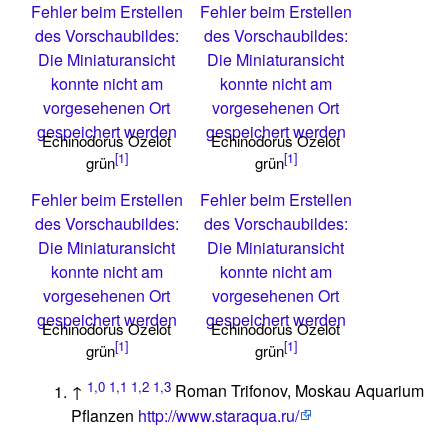
Fehler beim Erstellen
Fehler beim Erstellen
des Vorschaubildes:
des Vorschaubildes:
Die Miniaturansicht
Die Miniaturansicht
konnte nicht am
konnte nicht am
vorgesehenen Ort
vorgesehenen Ort
gespeichert werden
gespeichert werden
Echinodorus Ozelot
Echinodorus Ozelot
[1]
[1]
grün
grün
Fehler beim Erstellen
Fehler beim Erstellen
des Vorschaubildes:
des Vorschaubildes:
Die Miniaturansicht
Die Miniaturansicht
konnte nicht am
konnte nicht am
vorgesehenen Ort
vorgesehenen Ort
gespeichert werden
gespeichert werden
Echinodorus Ozelot
Echinodorus Ozelot
[1]
[1]
grün
grün
1,0
1,1
1,2
1,3
↑
Roman Trifonov, Moskau Aquarium
Pflanzen
http://www.staraqua.ru/