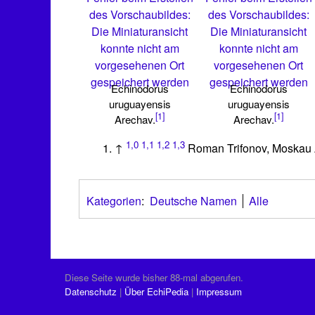
des Vorschaubildes:
des Vorschaubildes:
Die Miniaturansicht
Die Miniaturansicht
konnte nicht am
konnte nicht am
vorgesehenen Ort
vorgesehenen Ort
gespeichert werden
gespeichert werden
Echinodorus
Echinodorus
uruguayensis
uruguayensis
[1]
[1]
Arechav.
Arechav.
1,0
1,1
1,2
1,3
↑
Roman Trifonov, Moskau
Kategorien
:
Deutsche Namen
Alle
Diese Seite wurde bisher 88-mal abgerufen.
Datenschutz
Über EchiPedia
Impressum