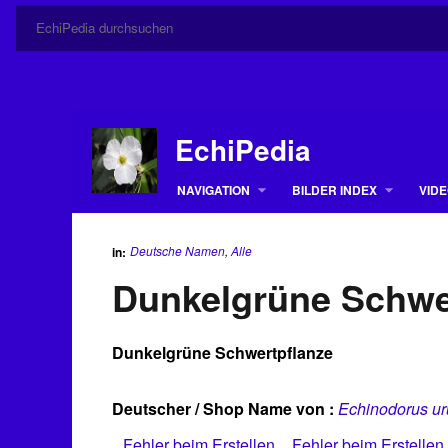
EchiPedia
NAVIGATION
BILDER INDEX
VIDE
Deutsche Namen
,
Alle
in:
Dunkelgrüne Schwe
Dunkelgrüne Schwertpflanze
Deutscher / Shop Name von :
Echinodorus ur
Fehler beim Erstellen
Fehler beim Erstellen