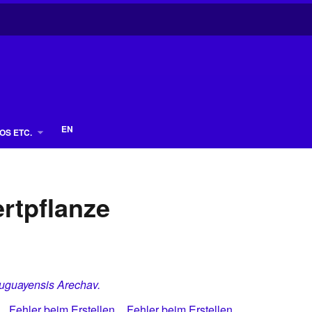
EN
OS ETC.
rtpflanze
uguayensis Arechav.
Fehler beim Erstellen
Fehler beim Erstellen