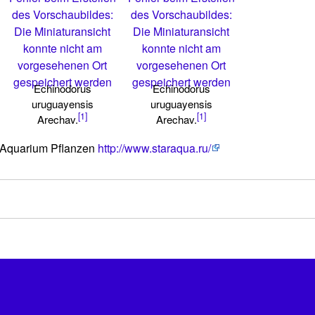
des Vorschaubildes:
des Vorschaubildes:
Die Miniaturansicht
Die Miniaturansicht
konnte nicht am
konnte nicht am
vorgesehenen Ort
vorgesehenen Ort
gespeichert werden
gespeichert werden
Echinodorus
Echinodorus
uruguayensis
uruguayensis
[1]
[1]
Arechav.
Arechav.
 Aquarium Pflanzen
http://www.staraqua.ru/