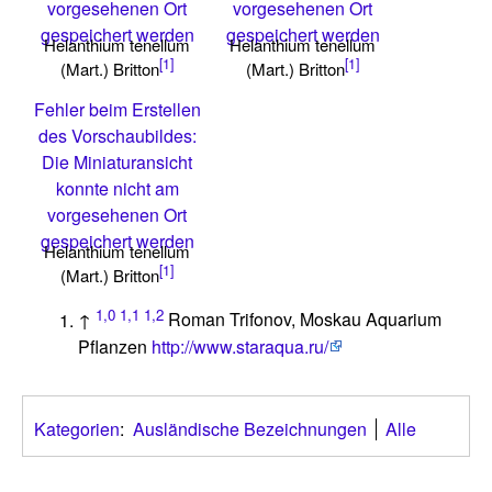
vorgesehenen Ort
vorgesehenen Ort
gespeichert werden
gespeichert werden
Helanthium tenellum
Helanthium tenellum
[1]
[1]
(Mart.) Britton
(Mart.) Britton
Fehler beim Erstellen
des Vorschaubildes:
Die Miniaturansicht
konnte nicht am
vorgesehenen Ort
gespeichert werden
Helanthium tenellum
[1]
(Mart.) Britton
1,0
1,1
1,2
↑
Roman Trifonov, Moskau Aquarium
Pflanzen
http://www.staraqua.ru/
Kategorien
:
Ausländische Bezeichnungen
Alle