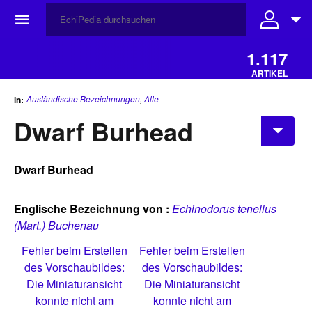
☰
1.117
ARTIKEL
Ausländische Bezeichnungen
,
Alle
in:
Dwarf Burhead
Dwarf Burhead
Englische Bezeichnung von :
Echinodorus tenellus
(Mart.) Buchenau
Fehler beim Erstellen
Fehler beim Erstellen
des Vorschaubildes:
des Vorschaubildes:
Die Miniaturansicht
Die Miniaturansicht
konnte nicht am
konnte nicht am