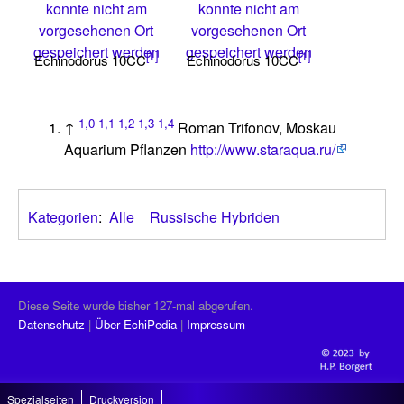
konnte nicht am
konnte nicht am
vorgesehenen Ort
vorgesehenen Ort
gespeichert werden
gespeichert werden
[1]
[1]
Echinodorus 10CC
Echinodorus 10CC
1,0
1,1
1,2
1,3
1,4
↑
Roman Trifonov, Moskau
Aquarium Pflanzen
http://www.staraqua.ru/
Kategorien
:
Alle
Russische Hybriden
Diese Seite wurde bisher 127-mal abgerufen.
Datenschutz
Über EchiPedia
Impressum
Spezialseiten
Druckversion