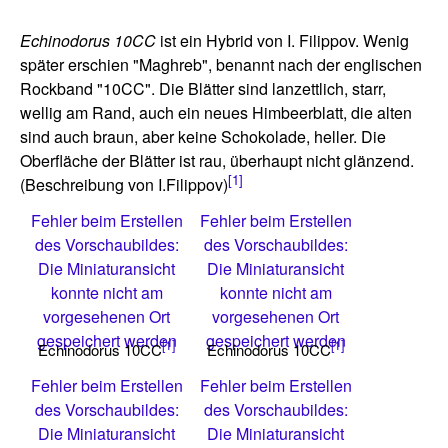
Echinodorus 10CC
ist ein Hybrid von I. Filippov. Wenig
später erschien "Maghreb", benannt nach der englischen
Rockband "10CC". Die Blätter sind lanzettlich, starr,
wellig am Rand, auch ein neues Himbeerblatt, die alten
sind auch braun, aber keine Schokolade, heller. Die
Oberfläche der Blätter ist rau, überhaupt nicht glänzend.
[1]
(Beschreibung von I.Filippov)
Fehler beim Erstellen
Fehler beim Erstellen
des Vorschaubildes:
des Vorschaubildes:
Die Miniaturansicht
Die Miniaturansicht
konnte nicht am
konnte nicht am
vorgesehenen Ort
vorgesehenen Ort
gespeichert werden
gespeichert werden
[1]
[1]
Echinodorus 10CC
Echinodorus 10CC
Fehler beim Erstellen
Fehler beim Erstellen
des Vorschaubildes:
des Vorschaubildes:
Die Miniaturansicht
Die Miniaturansicht