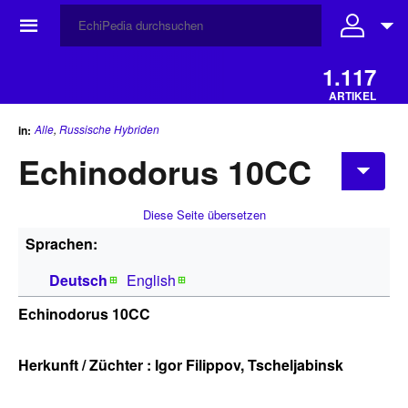
☰
1.117
ARTIKEL
Alle
,
Russische Hybriden
in:
Echinodorus 10CC
Diese Seite übersetzen
Sprachen:
Deutsch
English
Echinodorus 10CC
Herkunft / Züchter : Igor Filippov, Tscheljabinsk