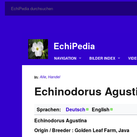
EchiPedia
NAVIGATION
BILDER INDEX
VIDE
Alle
,
Handel
in:
Echinodorus Agust
Sprachen:
Deutsch
English
Echinodorus Agustina
Origin / Breeder : Golden Leaf Farm, Java