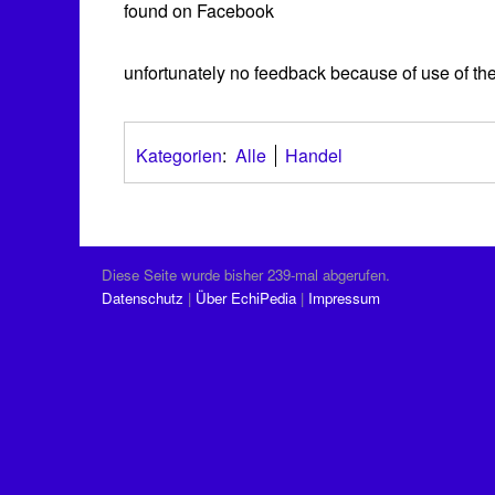
found on Facebook
unfortunately no feedback because of use of the
Kategorien
:
Alle
Handel
Diese Seite wurde bisher 239-mal abgerufen.
Datenschutz
Über EchiPedia
Impressum