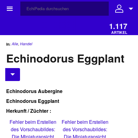
☰
1.117
ARTIKEL
Alle
,
Handel
in:
Echinodorus Eggplant
Echinodorus Aubergine
Echinodorus Eggplant
Herkunft / Züchter :
Fehler beim Erstellen
Fehler beim Erstellen
des Vorschaubildes:
des Vorschaubildes:
Die Miniaturansicht
Die Miniaturansicht