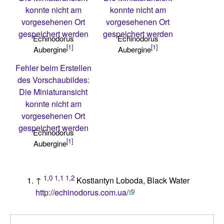
konnte nicht am
konnte nicht am
vorgesehenen Ort
vorgesehenen Ort
gespeichert werden
gespeichert werden
Echinodorus
Echinodorus
[1]
[1]
Aubergine
Aubergine
Fehler beim Erstellen
des Vorschaubildes:
Die Miniaturansicht
konnte nicht am
vorgesehenen Ort
gespeichert werden
Echinodorus
[1]
Aubergine
1,0
1,1
1,2
↑
Kostiantyn Loboda, Black Water
http://echinodorus.com.ua/