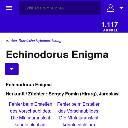
☰
1.117
ARTIKEL
Alle
,
Russische Hybriden
,
Hirurg
in:
Echinodorus Enigma
Echinodorus Enigma
Herkunft / Züchter : Sergey Fomin (Hirurg), Jaroslawl
Fehler beim Erstellen
Fehler beim Erstellen
des Vorschaubildes:
des Vorschaubildes:
Die Miniaturansicht
Die Miniaturansicht
konnte nicht am
konnte nicht am