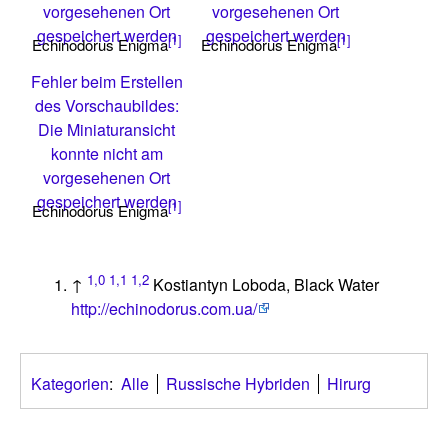
vorgesehenen Ort
vorgesehenen Ort
gespeichert werden
gespeichert werden
[1]
[1]
Echinodorus Enigma
Echinodorus Enigma
Fehler beim Erstellen
des Vorschaubildes:
Die Miniaturansicht
konnte nicht am
vorgesehenen Ort
gespeichert werden
[1]
Echinodorus Enigma
1,0
1,1
1,2
↑
Kostiantyn Loboda, Black Water
http://echinodorus.com.ua/
Kategorien
:
Alle
Russische Hybriden
Hirurg