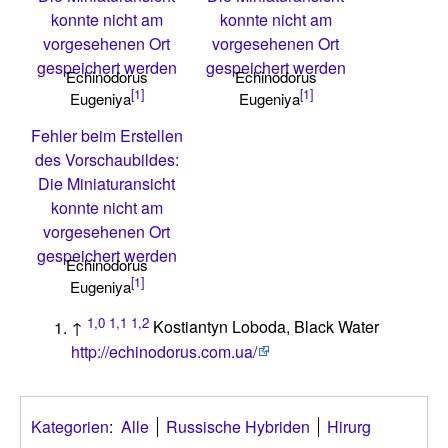
konnte nicht am
konnte nicht am
vorgesehenen Ort
vorgesehenen Ort
gespeichert werden
gespeichert werden
Echinodorus
Echinodorus
[1]
[1]
Eugeniya
Eugeniya
Fehler beim Erstellen
des Vorschaubildes:
Die Miniaturansicht
konnte nicht am
vorgesehenen Ort
gespeichert werden
Echinodorus
[1]
Eugeniya
1,0
1,1
1,2
↑
Kostiantyn Loboda, Black Water
http://echinodorus.com.ua/
Kategorien
:
Alle
Russische Hybriden
Hirurg