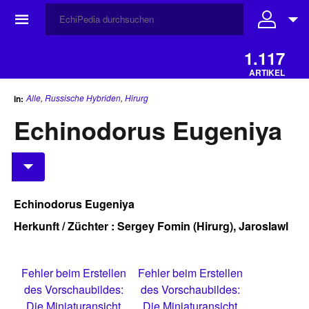
☰
1.117
ARTIKEL
Alle
,
Russische Hybriden
,
Hirurg
in:
Echinodorus Eugeniya
Echinodorus Eugeniya
Herkunft / Züchter : Sergey Fomin (Hirurg), Jaroslawl
Fehler beim Erstellen
Fehler beim Erstellen
des Vorschaubildes:
des Vorschaubildes:
Die Miniaturansicht
Die Miniaturansicht