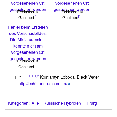
vorgesehenen Ort
vorgesehenen Ort
gespeichert werden
gespeichert werden
Echinodorus
Echinodorus
[1]
[1]
Ganimed
Ganimed
Fehler beim Erstellen
des Vorschaubildes:
Die Miniaturansicht
konnte nicht am
vorgesehenen Ort
gespeichert werden
Echinodorus
[1]
Ganimed
1,0
1,1
1,2
↑
Kostiantyn Loboda, Black Water
http://echinodorus.com.ua/
Kategorien
:
Alle
Russische Hybriden
Hirurg