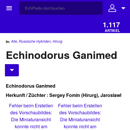
☰
1.117
ARTIKEL
Alle
,
Russische Hybriden
,
Hirurg
in:
Echinodorus Ganimed
Echinodorus Ganimed
Herkunft / Züchter : Sergey Fomin (Hirurg), Jaroslawl
Fehler beim Erstellen
Fehler beim Erstellen
des Vorschaubildes:
des Vorschaubildes:
Die Miniaturansicht
Die Miniaturansicht
konnte nicht am
konnte nicht am