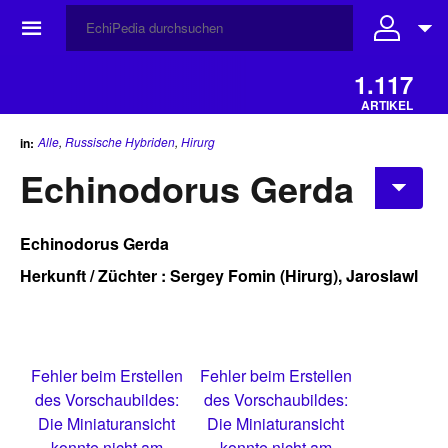
☰
1.117
ARTIKEL
Alle
,
Russische Hybriden
,
Hirurg
in:
Echinodorus Gerda
Echinodorus Gerda
Herkunft / Züchter : Sergey Fomin (Hirurg), Jaroslawl
Fehler beim Erstellen
Fehler beim Erstellen
des Vorschaubildes:
des Vorschaubildes:
Die Miniaturansicht
Die Miniaturansicht
konnte nicht am
konnte nicht am