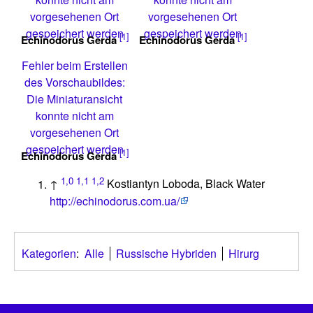
vorgesehenen Ort
vorgesehenen Ort
gespeichert werden
gespeichert werden
[1]
[1]
Echinodorus Gerda
Echinodorus Gerda
Fehler beim Erstellen
des Vorschaubildes:
Die Miniaturansicht
konnte nicht am
vorgesehenen Ort
gespeichert werden
[1]
Echinodorus Gerda
1,0
1,1
1,2
↑
Kostiantyn Loboda, Black Water
http://echinodorus.com.ua/
Kategorien
:
Alle
Russische Hybriden
Hirurg