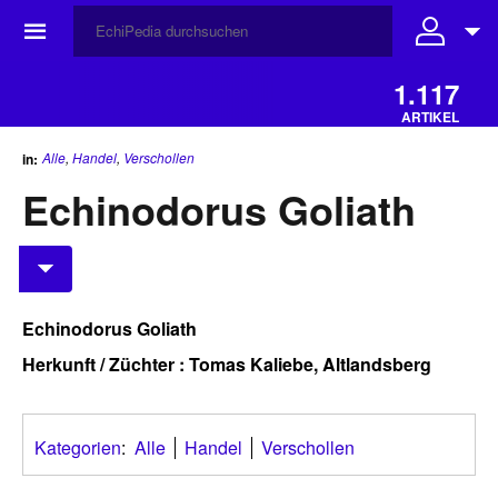
☰
1.117
ARTIKEL
Alle
,
Handel
,
Verschollen
in:
Echinodorus Goliath
Echinodorus Goliath
Herkunft / Züchter : Tomas Kaliebe, Altlandsberg
Kategorien
:
Alle
Handel
Verschollen