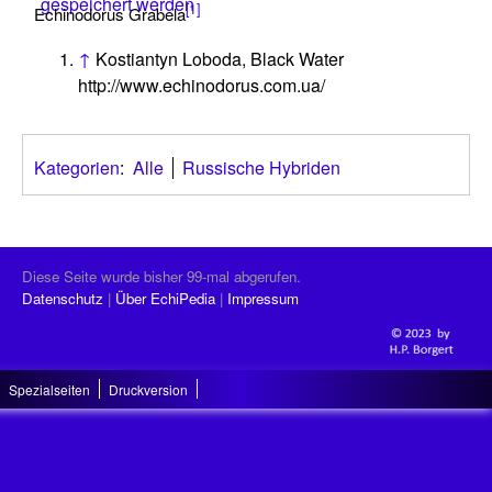
gespeichert werden
[1]
Echinodorus Grabela
↑
Kostiantyn Loboda, Black Water
http://www.echinodorus.com.ua/
Kategorien
:
Alle
Russische Hybriden
Diese Seite wurde bisher 99-mal abgerufen.
Datenschutz
Über EchiPedia
Impressum
Spezialseiten
Druckversion