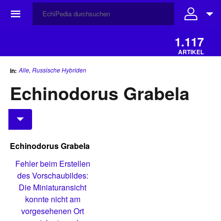
☰
1.117
ARTIKEL
Alle
,
Russische Hybriden
in:
Echinodorus Grabela
Echinodorus Grabela
Fehler beim Erstellen
des Vorschaubildes:
Die Miniaturansicht
konnte nicht am
vorgesehenen Ort