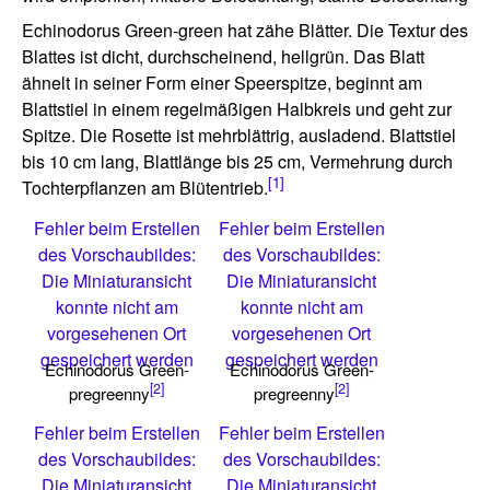
Echinodorus Green-green hat zähe Blätter. Die Textur des
Blattes ist dicht, durchscheinend, hellgrün. Das Blatt
ähnelt in seiner Form einer Speerspitze, beginnt am
Blattstiel in einem regelmäßigen Halbkreis und geht zur
Spitze. Die Rosette ist mehrblättrig, ausladend. Blattstiel
bis 10 cm lang, Blattlänge bis 25 cm, Vermehrung durch
[1]
Tochterpflanzen am Blütentrieb.
Fehler beim Erstellen
Fehler beim Erstellen
des Vorschaubildes:
des Vorschaubildes:
Die Miniaturansicht
Die Miniaturansicht
konnte nicht am
konnte nicht am
vorgesehenen Ort
vorgesehenen Ort
gespeichert werden
gespeichert werden
Echinodorus Green-
Echinodorus Green-
[2]
[2]
pregreenny
pregreenny
Fehler beim Erstellen
Fehler beim Erstellen
des Vorschaubildes:
des Vorschaubildes:
Die Miniaturansicht
Die Miniaturansicht