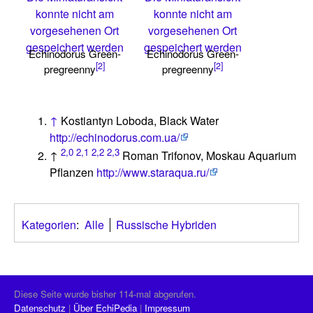
konnte nicht am
konnte nicht am
vorgesehenen Ort
vorgesehenen Ort
gespeichert werden
gespeichert werden
Echinodorus Green-
Echinodorus Green-
[2]
[2]
pregreenny
pregreenny
↑
Kostiantyn Loboda, Black Water
http://echinodorus.com.ua/
2,0
2,1
2,2
2,3
↑
Roman Trifonov, Moskau Aquarium
Pflanzen
http://www.staraqua.ru/
Kategorien
:
Alle
Russische Hybriden
Diese Seite wurde bisher 114-mal abgerufen.
Datenschutz
Über EchiPedia
Impressum