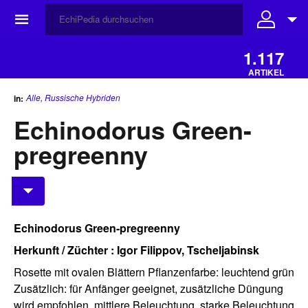
☰
1.117
ARTIKEL
Alle
,
Russische Hybriden
in:
Echinodorus Green-
pregreenny
Echinodorus Green-pregreenny
Herkunft / Züchter : Igor Filippov, Tscheljabinsk
Rosette mit ovalen Blättern Pflanzenfarbe: leuchtend grün
Zusätzlich: für Anfänger geeignet, zusätzliche Düngung
wird empfohlen, mittlere Beleuchtung, starke Beleuchtung