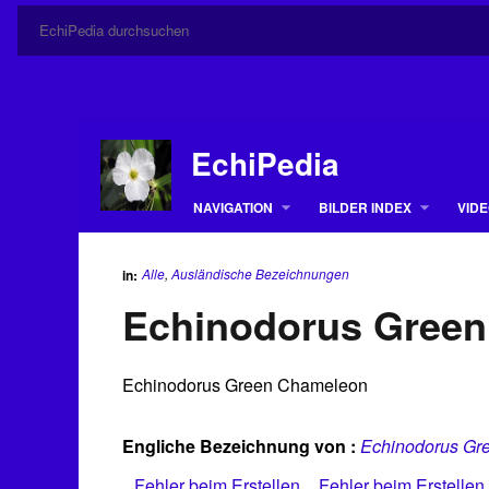
EchiPedia
NAVIGATION
BILDER INDEX
VIDE
Alle
,
Ausländische Bezeichnungen
in:
Echinodorus Gree
Echinodorus Green Chameleon
Engliche Bezeichnung von :
Echinodorus Gr
Fehler beim Erstellen
Fehler beim Erstellen