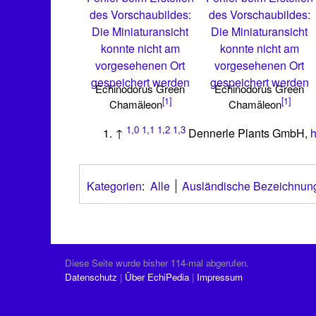
des Vorschaubildes:
des Vorschaubildes:
Die Miniaturansicht
Die Miniaturansicht
konnte nicht am
konnte nicht am
vorgesehenen Ort
vorgesehenen Ort
gespeichert werden
gespeichert werden
Echinodorus Green
Echinodorus Green
[1]
[1]
Chamäleon
Chamäleon
1,0
1,1
1,2
1,3
↑
Dennerle Plants GmbH,
h
Kategorien
:
Alle
Ausländische Bezeichnun
Diese Seite wurde bisher 114-mal abgerufen.
Datenschutz
Über EchiPedia
Impressum