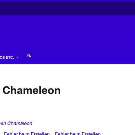
EN
OS ETC.
n Chameleon
een Chamäleon
Fehler beim Erstellen
Fehler beim Erstellen