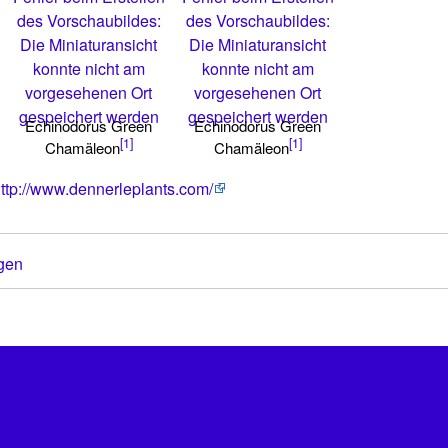
des Vorschaubildes:
des Vorschaubildes:
Die Miniaturansicht
Die Miniaturansicht
konnte nicht am
konnte nicht am
vorgesehenen Ort
vorgesehenen Ort
gespeichert werden
gespeichert werden
Echinodorus Green
Echinodorus Green
[1]
[1]
Chamäleon
Chamäleon
ttp://www.dennerleplants.com/
gen