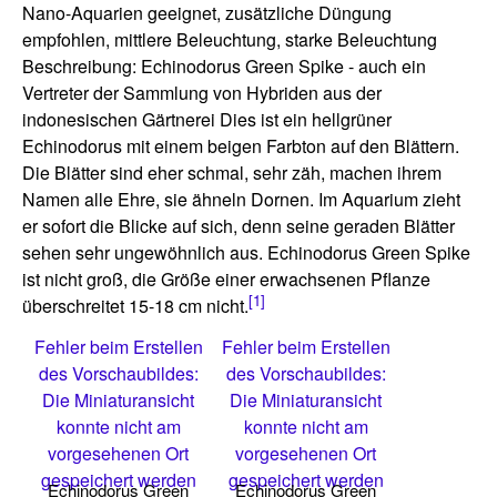
Nano-Aquarien geeignet, zusätzliche Düngung
empfohlen, mittlere Beleuchtung, starke Beleuchtung
Beschreibung: Echinodorus Green Spike - auch ein
Vertreter der Sammlung von Hybriden aus der
indonesischen Gärtnerei Dies ist ein hellgrüner
Echinodorus mit einem beigen Farbton auf den Blättern.
Die Blätter sind eher schmal, sehr zäh, machen ihrem
Namen alle Ehre, sie ähneln Dornen. Im Aquarium zieht
er sofort die Blicke auf sich, denn seine geraden Blätter
sehen sehr ungewöhnlich aus. Echinodorus Green Spike
ist nicht groß, die Größe einer erwachsenen Pflanze
[1]
überschreitet 15-18 cm nicht.
Fehler beim Erstellen
Fehler beim Erstellen
des Vorschaubildes:
des Vorschaubildes:
Die Miniaturansicht
Die Miniaturansicht
konnte nicht am
konnte nicht am
vorgesehenen Ort
vorgesehenen Ort
gespeichert werden
gespeichert werden
Echinodorus Green
Echinodorus Green