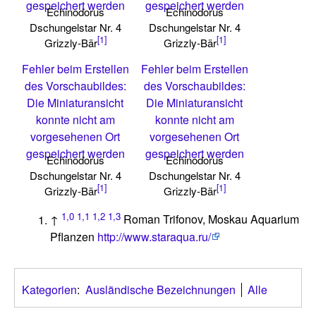
gespeichert werden
gespeichert werden
Echinodorus
Echinodorus
Dschungelstar Nr. 4
Dschungelstar Nr. 4
[1]
[1]
Grizzly-Bär
Grizzly-Bär
Fehler beim Erstellen
Fehler beim Erstellen
des Vorschaubildes:
des Vorschaubildes:
Die Miniaturansicht
Die Miniaturansicht
konnte nicht am
konnte nicht am
vorgesehenen Ort
vorgesehenen Ort
gespeichert werden
gespeichert werden
Echinodorus
Echinodorus
Dschungelstar Nr. 4
Dschungelstar Nr. 4
[1]
[1]
Grizzly-Bär
Grizzly-Bär
1,0
1,1
1,2
1,3
↑
Roman Trifonov, Moskau Aquarium
Pflanzen
http://www.staraqua.ru/
Kategorien
:
Ausländische Bezeichnungen
Alle