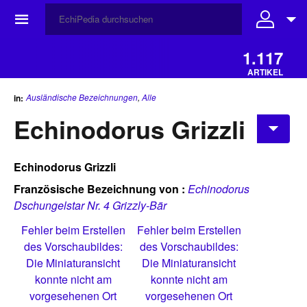
☰
1.117
ARTIKEL
Ausländische Bezeichnungen
,
Alle
in:
Echinodorus Grizzli
Echinodorus Grizzli
Französische Bezeichnung von :
Echinodorus
Dschungelstar Nr. 4 Grizzly-Bär
Fehler beim Erstellen
Fehler beim Erstellen
des Vorschaubildes:
des Vorschaubildes:
Die Miniaturansicht
Die Miniaturansicht
konnte nicht am
konnte nicht am
vorgesehenen Ort
vorgesehenen Ort