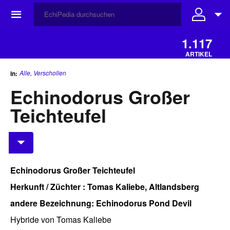
☰
1.117
ARTIKEL
Alle
,
Verschollen
in:
Echinodorus Großer
Teichteufel
Echinodorus Großer Teichteufel
Herkunft / Züchter : Tomas Kaliebe, Altlandsberg
andere Bezeichnung: Echinodorus Pond Devil
Hybride von Tomas Kaliebe